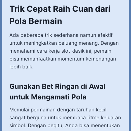
Trik Cepat Raih Cuan dari
Pola Bermain
Ada beberapa trik sederhana namun efektif
untuk meningkatkan peluang menang. Dengan
memahami cara kerja slot klasik ini, pemain
bisa memanfaatkan momentum kemenangan
lebih baik.
Gunakan Bet Ringan di Awal
untuk Mengamati Pola
Memulai permainan dengan taruhan kecil
sangat berguna untuk membaca ritme keluaran
simbol. Dengan begitu, Anda bisa menentukan