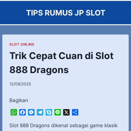
Skip
TIPS RUMUS JP SLOT
to
content
SLOT ONLINE
Trik Cepat Cuan di Slot
888 Dragons
12/09/2025
Bagikan
W
F
M
T
S
L
X
S
h
a
e
e
k
i
h
a
c
s
l
y
n
a
Slot 888 Dragons dikenal sebagai game klasik