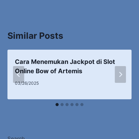
Similar Posts
Cara Menemukan Jackpot di Slot
Online Bow of Artemis
03/26/2025
Search