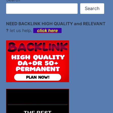
Search
NEED BACKLINK HIGH QUALITY and RELEVANT
?
let us help.
click here