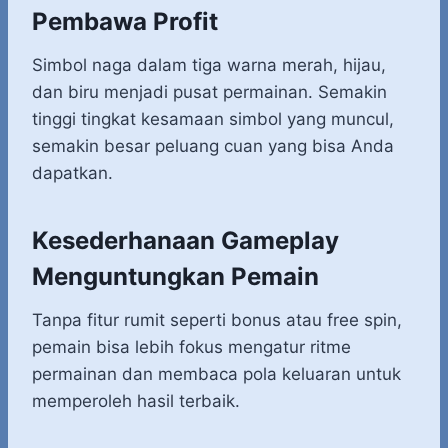
Pembawa Profit
Simbol naga dalam tiga warna merah, hijau,
dan biru menjadi pusat permainan. Semakin
tinggi tingkat kesamaan simbol yang muncul,
semakin besar peluang cuan yang bisa Anda
dapatkan.
Kesederhanaan Gameplay
Menguntungkan Pemain
Tanpa fitur rumit seperti bonus atau free spin,
pemain bisa lebih fokus mengatur ritme
permainan dan membaca pola keluaran untuk
memperoleh hasil terbaik.