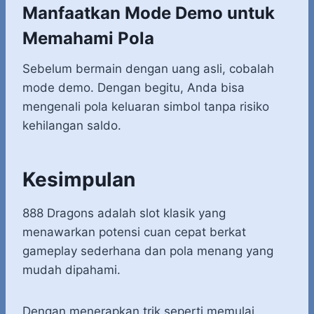
Manfaatkan Mode Demo untuk
Memahami Pola
Sebelum bermain dengan uang asli, cobalah
mode demo. Dengan begitu, Anda bisa
mengenali pola keluaran simbol tanpa risiko
kehilangan saldo.
Kesimpulan
888 Dragons adalah slot klasik yang
menawarkan potensi cuan cepat berkat
gameplay sederhana dan pola menang yang
mudah dipahami.
Dengan menerapkan trik seperti memulai