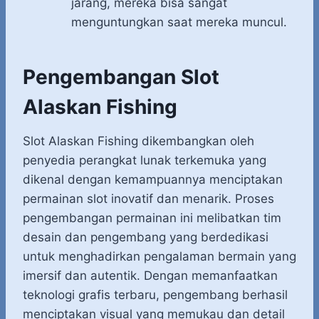
jarang, mereka bisa sangat
menguntungkan saat mereka muncul.
Pengembangan Slot
Alaskan Fishing
Slot Alaskan Fishing dikembangkan oleh
penyedia perangkat lunak terkemuka yang
dikenal dengan kemampuannya menciptakan
permainan slot inovatif dan menarik. Proses
pengembangan permainan ini melibatkan tim
desain dan pengembang yang berdedikasi
untuk menghadirkan pengalaman bermain yang
imersif dan autentik. Dengan memanfaatkan
teknologi grafis terbaru, pengembang berhasil
menciptakan visual yang memukau dan detail