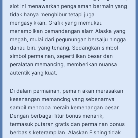
slot ini menawarkan pengalaman bermain yang
tidak hanya menghibur tetapi juga
mengasyikkan. Grafik yang memukau
menampilkan pemandangan alam Alaska yang
megah, mulai dari pegunungan bersalju hingga
danau biru yang tenang. Sedangkan simbol-
simbol permainan, seperti ikan besar dan
peralatan memancing, memberikan nuansa
autentik yang kuat.
Di dalam permainan, pemain akan merasakan
kesenangan memancing yang sebenarnya
sambil mencoba meraih kemenangan besar.
Dengan berbagai fitur bonus menarik,
termasuk putaran gratis dan permainan bonus
berbasis keterampilan. Alaskan Fishing tidak