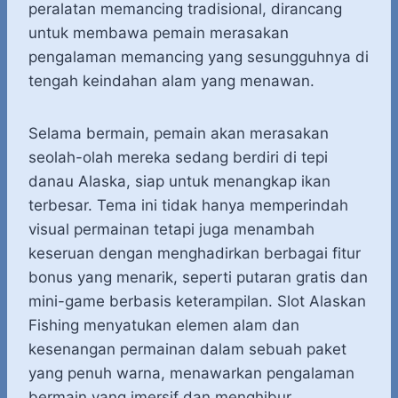
peralatan memancing tradisional, dirancang
untuk membawa pemain merasakan
pengalaman memancing yang sesungguhnya di
tengah keindahan alam yang menawan.
Selama bermain, pemain akan merasakan
seolah-olah mereka sedang berdiri di tepi
danau Alaska, siap untuk menangkap ikan
terbesar. Tema ini tidak hanya memperindah
visual permainan tetapi juga menambah
keseruan dengan menghadirkan berbagai fitur
bonus yang menarik, seperti putaran gratis dan
mini-game berbasis keterampilan. Slot Alaskan
Fishing menyatukan elemen alam dan
kesenangan permainan dalam sebuah paket
yang penuh warna, menawarkan pengalaman
bermain yang imersif dan menghibur.