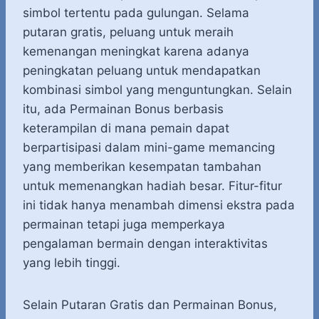
simbol tertentu pada gulungan. Selama
putaran gratis, peluang untuk meraih
kemenangan meningkat karena adanya
peningkatan peluang untuk mendapatkan
kombinasi simbol yang menguntungkan. Selain
itu, ada Permainan Bonus berbasis
keterampilan di mana pemain dapat
berpartisipasi dalam mini-game memancing
yang memberikan kesempatan tambahan
untuk memenangkan hadiah besar. Fitur-fitur
ini tidak hanya menambah dimensi ekstra pada
permainan tetapi juga memperkaya
pengalaman bermain dengan interaktivitas
yang lebih tinggi.
Selain Putaran Gratis dan Permainan Bonus,