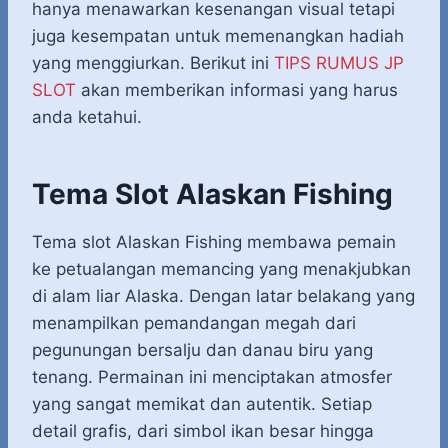
hanya menawarkan kesenangan visual tetapi
juga kesempatan untuk memenangkan hadiah
yang menggiurkan. Berikut ini
TIPS RUMUS JP
SLOT
akan memberikan informasi yang harus
anda ketahui.
Tema Slot Alaskan Fishing
Tema slot Alaskan Fishing membawa pemain
ke petualangan memancing yang menakjubkan
di alam liar Alaska. Dengan latar belakang yang
menampilkan pemandangan megah dari
pegunungan bersalju dan danau biru yang
tenang. Permainan ini menciptakan atmosfer
yang sangat memikat dan autentik. Setiap
detail grafis, dari simbol ikan besar hingga