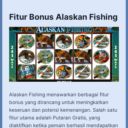
Fitur Bonus Alaskan Fishing
Alaskan Fishing menawarkan berbagai fitur
bonus yang dirancang untuk meningkatkan
keseruan dan potensi kemenangan. Salah satu
fitur utama adalah Putaran Gratis, yang
diaktifkan ketika pemain berhasil mendapatkan