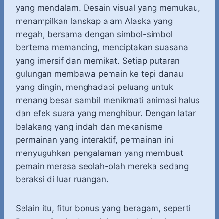
yang mendalam. Desain visual yang memukau,
menampilkan lanskap alam Alaska yang
megah, bersama dengan simbol-simbol
bertema memancing, menciptakan suasana
yang imersif dan memikat. Setiap putaran
gulungan membawa pemain ke tepi danau
yang dingin, menghadapi peluang untuk
menang besar sambil menikmati animasi halus
dan efek suara yang menghibur. Dengan latar
belakang yang indah dan mekanisme
permainan yang interaktif, permainan ini
menyuguhkan pengalaman yang membuat
pemain merasa seolah-olah mereka sedang
beraksi di luar ruangan.
Selain itu, fitur bonus yang beragam, seperti