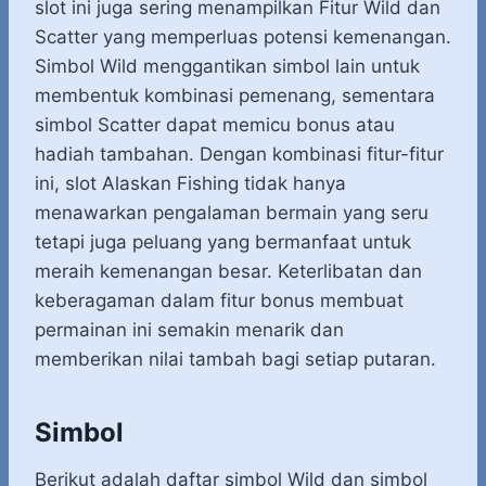
slot ini juga sering menampilkan Fitur Wild dan
Scatter yang memperluas potensi kemenangan.
Simbol Wild menggantikan simbol lain untuk
membentuk kombinasi pemenang, sementara
simbol Scatter dapat memicu bonus atau
hadiah tambahan. Dengan kombinasi fitur-fitur
ini, slot Alaskan Fishing tidak hanya
menawarkan pengalaman bermain yang seru
tetapi juga peluang yang bermanfaat untuk
meraih kemenangan besar. Keterlibatan dan
keberagaman dalam fitur bonus membuat
permainan ini semakin menarik dan
memberikan nilai tambah bagi setiap putaran.
Simbol
Berikut adalah daftar simbol Wild dan simbol