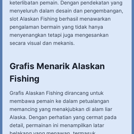
keterlibatan pemain. Dengan pendekatan yang
menyeluruh dalam desain dan pengembangan,
slot Alaskan Fishing berhasil menawarkan
pengalaman bermain yang tidak hanya
menyenangkan tetapi juga mengesankan
secara visual dan mekanis.
Grafis Menarik Alaskan
Fishing
Grafis Alaskan Fishing dirancang untuk
membawa pemain ke dalam petualangan
memancing yang menakjubkan di alam liar
Alaska. Dengan perhatian yang cermat pada
detail, permainan ini menampilkan latar
belakang yang menawan, termasuk