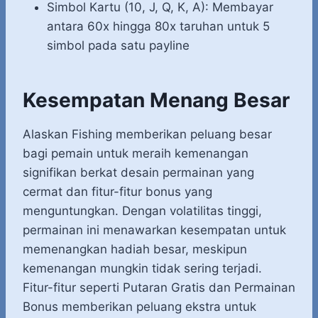
Simbol Kartu (10, J, Q, K, A): Membayar
antara 60x hingga 80x taruhan untuk 5
simbol pada satu payline
Kesempatan Menang Besar
Alaskan Fishing memberikan peluang besar
bagi pemain untuk meraih kemenangan
signifikan berkat desain permainan yang
cermat dan fitur-fitur bonus yang
menguntungkan. Dengan volatilitas tinggi,
permainan ini menawarkan kesempatan untuk
memenangkan hadiah besar, meskipun
kemenangan mungkin tidak sering terjadi.
Fitur-fitur seperti Putaran Gratis dan Permainan
Bonus memberikan peluang ekstra untuk