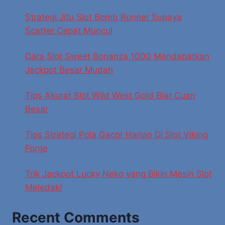
Strategi Jitu Slot Bomb Runner Supaya
Scatter Cepat Muncul
Cara Slot Sweet Bonanza 1000 Mendapatkan
Jackpot Besar Mudah
Tips Akurat Slot Wild West Gold Biar Cuan
Besar
Tips Strategi Pola Gacor Harian Di Slot Viking
Forge
Trik Jackpot Lucky Neko yang Bikin Mesin Slot
Meledak!
Recent Comments