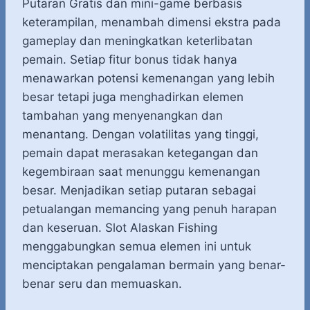
Putaran Gratis dan mini-game berbasis
keterampilan, menambah dimensi ekstra pada
gameplay dan meningkatkan keterlibatan
pemain. Setiap fitur bonus tidak hanya
menawarkan potensi kemenangan yang lebih
besar tetapi juga menghadirkan elemen
tambahan yang menyenangkan dan
menantang. Dengan volatilitas yang tinggi,
pemain dapat merasakan ketegangan dan
kegembiraan saat menunggu kemenangan
besar. Menjadikan setiap putaran sebagai
petualangan memancing yang penuh harapan
dan keseruan. Slot Alaskan Fishing
menggabungkan semua elemen ini untuk
menciptakan pengalaman bermain yang benar-
benar seru dan memuaskan.