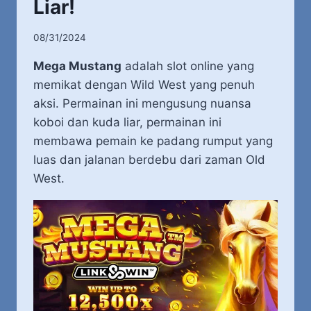
Liar!
08/31/2024
Mega Mustang
adalah slot online yang
memikat dengan Wild West yang penuh
aksi. Permainan ini mengusung nuansa
koboi dan kuda liar, permainan ini
membawa pemain ke padang rumput yang
luas dan jalanan berdebu dari zaman Old
West.