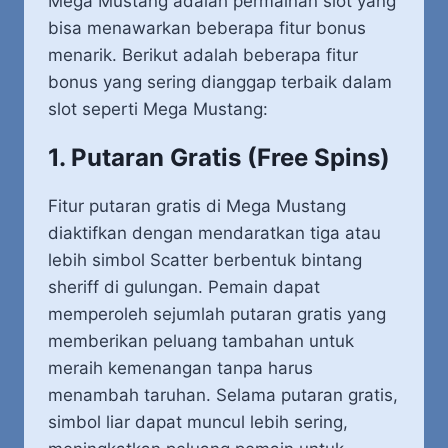
Mega Mustang adalah permainan slot yang
bisa menawarkan beberapa fitur bonus
menarik. Berikut adalah beberapa fitur
bonus yang sering dianggap terbaik dalam
slot seperti Mega Mustang:
1. Putaran Gratis (Free Spins)
Fitur putaran gratis di Mega Mustang
diaktifkan dengan mendaratkan tiga atau
lebih simbol Scatter berbentuk bintang
sheriff di gulungan. Pemain dapat
memperoleh sejumlah putaran gratis yang
memberikan peluang tambahan untuk
meraih kemenangan tanpa harus
menambah taruhan. Selama putaran gratis,
simbol liar dapat muncul lebih sering,