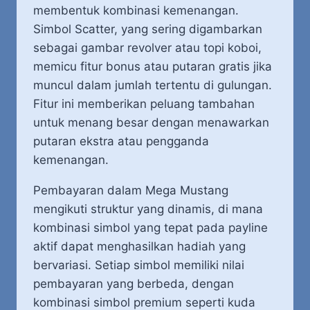
membentuk kombinasi kemenangan.
Simbol Scatter, yang sering digambarkan
sebagai gambar revolver atau topi koboi,
memicu fitur bonus atau putaran gratis jika
muncul dalam jumlah tertentu di gulungan.
Fitur ini memberikan peluang tambahan
untuk menang besar dengan menawarkan
putaran ekstra atau pengganda
kemenangan.
Pembayaran dalam Mega Mustang
mengikuti struktur yang dinamis, di mana
kombinasi simbol yang tepat pada payline
aktif dapat menghasilkan hadiah yang
bervariasi. Setiap simbol memiliki nilai
pembayaran yang berbeda, dengan
kombinasi simbol premium seperti kuda