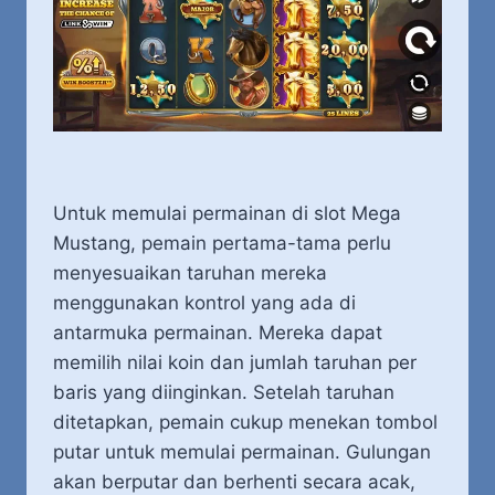
Untuk memulai permainan di slot Mega
Mustang, pemain pertama-tama perlu
menyesuaikan taruhan mereka
menggunakan kontrol yang ada di
antarmuka permainan. Mereka dapat
memilih nilai koin dan jumlah taruhan per
baris yang diinginkan. Setelah taruhan
ditetapkan, pemain cukup menekan tombol
putar untuk memulai permainan. Gulungan
akan berputar dan berhenti secara acak,