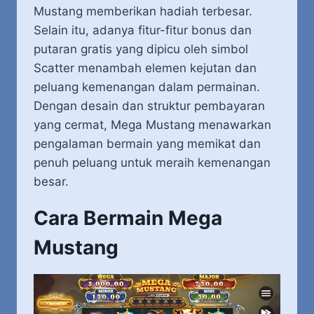
Mustang memberikan hadiah terbesar.
Selain itu, adanya fitur-fitur bonus dan
putaran gratis yang dipicu oleh simbol
Scatter menambah elemen kejutan dan
peluang kemenangan dalam permainan.
Dengan desain dan struktur pembayaran
yang cermat, Mega Mustang menawarkan
pengalaman bermain yang memikat dan
penuh peluang untuk meraih kemenangan
besar.
Cara Bermain Mega
Mustang