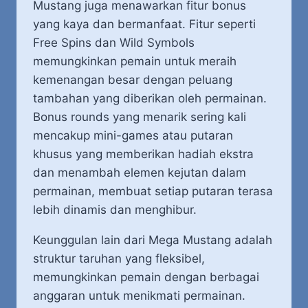
Mustang juga menawarkan fitur bonus
yang kaya dan bermanfaat. Fitur seperti
Free Spins dan Wild Symbols
memungkinkan pemain untuk meraih
kemenangan besar dengan peluang
tambahan yang diberikan oleh permainan.
Bonus rounds yang menarik sering kali
mencakup mini-games atau putaran
khusus yang memberikan hadiah ekstra
dan menambah elemen kejutan dalam
permainan, membuat setiap putaran terasa
lebih dinamis dan menghibur.
Keunggulan lain dari Mega Mustang adalah
struktur taruhan yang fleksibel,
memungkinkan pemain dengan berbagai
anggaran untuk menikmati permainan.