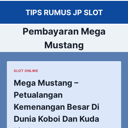
Skip
TIPS RUMUS JP SLOT
to
content
Pembayaran Mega
Mustang
SLOT ONLINE
Mega Mustang –
Petualangan
Kemenangan Besar Di
Dunia Koboi Dan Kuda