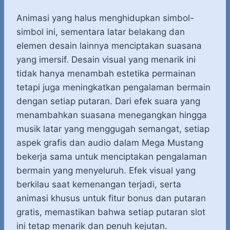
Animasi yang halus menghidupkan simbol-
simbol ini, sementara latar belakang dan
elemen desain lainnya menciptakan suasana
yang imersif. Desain visual yang menarik ini
tidak hanya menambah estetika permainan
tetapi juga meningkatkan pengalaman bermain
dengan setiap putaran. Dari efek suara yang
menambahkan suasana menegangkan hingga
musik latar yang menggugah semangat, setiap
aspek grafis dan audio dalam Mega Mustang
bekerja sama untuk menciptakan pengalaman
bermain yang menyeluruh. Efek visual yang
berkilau saat kemenangan terjadi, serta
animasi khusus untuk fitur bonus dan putaran
gratis, memastikan bahwa setiap putaran slot
ini tetap menarik dan penuh kejutan.