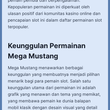
pemain pemula dan berpengalaman.
Kepopuleran permainan ini diperkuat oleh
ulasan positif dari komunitas kasino online dan
pencapaian slot ini dalam daftar permainan slot
terpopuler.
Keunggulan Permainan
Mega Mustang
Mega Mustang menawarkan berbagai
keunggulan yang membuatnya menjadi pilihan
menarik bagi para pemain slot. Salah satu
keunggulan utama dari permainan ini adalah
grafik yang menawan dan tema yang memikat,
yang membawa pemain ke dunia balapan
mobil klasik dengan desain visual yang detail