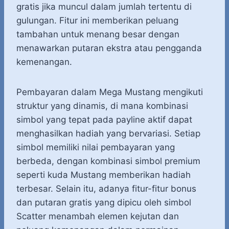
gratis jika muncul dalam jumlah tertentu di
gulungan. Fitur ini memberikan peluang
tambahan untuk menang besar dengan
menawarkan putaran ekstra atau pengganda
kemenangan.
Pembayaran dalam Mega Mustang mengikuti
struktur yang dinamis, di mana kombinasi
simbol yang tepat pada payline aktif dapat
menghasilkan hadiah yang bervariasi. Setiap
simbol memiliki nilai pembayaran yang
berbeda, dengan kombinasi simbol premium
seperti kuda Mustang memberikan hadiah
terbesar. Selain itu, adanya fitur-fitur bonus
dan putaran gratis yang dipicu oleh simbol
Scatter menambah elemen kejutan dan