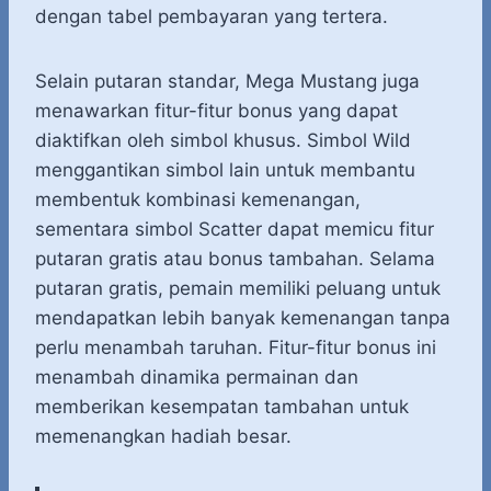
dengan tabel pembayaran yang tertera.
Selain putaran standar, Mega Mustang juga
menawarkan fitur-fitur bonus yang dapat
diaktifkan oleh simbol khusus. Simbol Wild
menggantikan simbol lain untuk membantu
membentuk kombinasi kemenangan,
sementara simbol Scatter dapat memicu fitur
putaran gratis atau bonus tambahan. Selama
putaran gratis, pemain memiliki peluang untuk
mendapatkan lebih banyak kemenangan tanpa
perlu menambah taruhan. Fitur-fitur bonus ini
menambah dinamika permainan dan
memberikan kesempatan tambahan untuk
memenangkan hadiah besar.