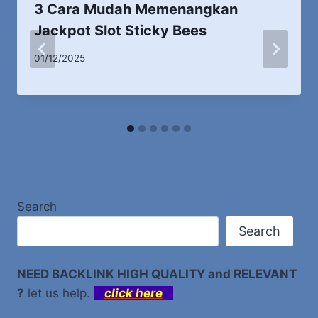
3 Cara Mudah Memenangkan
Jackpot Slot Sticky Bees
01/12/2025
Search
Search
NEED BACKLINK HIGH QUALITY and RELEVANT
?
let us help.
click here