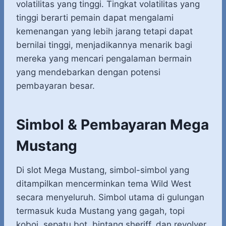
volatilitas yang tinggi. Tingkat volatilitas yang
tinggi berarti pemain dapat mengalami
kemenangan yang lebih jarang tetapi dapat
bernilai tinggi, menjadikannya menarik bagi
mereka yang mencari pengalaman bermain
yang mendebarkan dengan potensi
pembayaran besar.
Simbol & Pembayaran Mega
Mustang
Di slot Mega Mustang, simbol-simbol yang
ditampilkan mencerminkan tema Wild West
secara menyeluruh. Simbol utama di gulungan
termasuk kuda Mustang yang gagah, topi
koboi, sepatu bot, bintang sheriff, dan revolver.