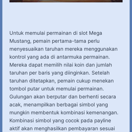
Untuk memulai permainan di slot Mega
Mustang, pemain pertama-tama perlu
menyesuaikan taruhan mereka menggunakan
kontrol yang ada di antarmuka permainan.
Mereka dapat memilih nilai koin dan jumlah
taruhan per baris yang diinginkan. Setelah
taruhan ditetapkan, pemain cukup menekan
tombol putar untuk memulai permainan.
Gulungan akan berputar dan berhenti secara
acak, menampilkan berbagai simbol yang
mungkin membentuk kombinasi kemenangan.
Kombinasi simbol yang cocok pada payline
aktif akan menghasilkan pembayaran sesuai