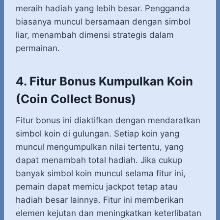
meraih hadiah yang lebih besar. Pengganda
biasanya muncul bersamaan dengan simbol
liar, menambah dimensi strategis dalam
permainan.
4. Fitur Bonus Kumpulkan Koin
(Coin Collect Bonus)
Fitur bonus ini diaktifkan dengan mendaratkan
simbol koin di gulungan. Setiap koin yang
muncul mengumpulkan nilai tertentu, yang
dapat menambah total hadiah. Jika cukup
banyak simbol koin muncul selama fitur ini,
pemain dapat memicu jackpot tetap atau
hadiah besar lainnya. Fitur ini memberikan
elemen kejutan dan meningkatkan keterlibatan