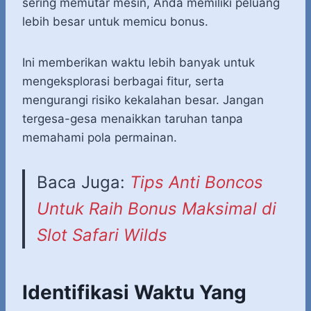
sering memutar mesin, Anda memiliki peluang
lebih besar untuk memicu bonus.
Ini memberikan waktu lebih banyak untuk
mengeksplorasi berbagai fitur, serta
mengurangi risiko kekalahan besar. Jangan
tergesa-gesa menaikkan taruhan tanpa
memahami pola permainan.
Baca Juga:
Tips Anti Boncos
Untuk Raih Bonus Maksimal di
Slot Safari Wilds
Identifikasi Waktu Yang