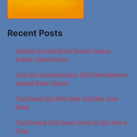
Recent Posts
Strategi Jitu Slot Bomb Runner Supaya
Scatter Cepat Muncul
Cara Slot Sweet Bonanza 1000 Mendapatkan
Jackpot Besar Mudah
Tips Akurat Slot Wild West Gold Biar Cuan
Besar
Tips Strategi Pola Gacor Harian Di Slot Viking
Forge