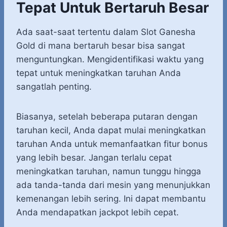
Tepat Untuk Bertaruh Besar
Ada saat-saat tertentu dalam Slot Ganesha
Gold di mana bertaruh besar bisa sangat
menguntungkan. Mengidentifikasi waktu yang
tepat untuk meningkatkan taruhan Anda
sangatlah penting.
Biasanya, setelah beberapa putaran dengan
taruhan kecil, Anda dapat mulai meningkatkan
taruhan Anda untuk memanfaatkan fitur bonus
yang lebih besar. Jangan terlalu cepat
meningkatkan taruhan, namun tunggu hingga
ada tanda-tanda dari mesin yang menunjukkan
kemenangan lebih sering. Ini dapat membantu
Anda mendapatkan jackpot lebih cepat.