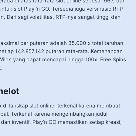
ada di atas rata-rata slot online sebesar 96% dan
untuk slot Play ‘n GO. Tersedia juga versi rasio RTP
 Dari segi volatilitas, RTP-nya sangat tinggi dan
.
ksimal per putaran adalah 35.000 x total taruhan
setiap 142.857.142 putaran rata-rata. Kemenangan
r Wilds yang dapat mencapai hingga 100x. Free Spins
.
melot
k di lanskap slot online, terkenal karena membuat
lobal. Terkenal karena mengembangkan judul
dan inventif, Play’n GO memastikan setiap kreasi,