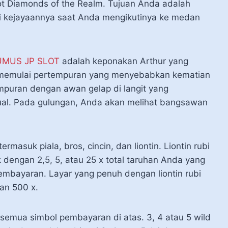
lot Diamonds of the Realm. Tujuan Anda adalah
 kejayaannya saat Anda mengikutinya ke medan
UMUS JP SLOT
adalah keponakan Arthur yang
d memulai pertempuran yang menyebabkan kematian
mpuran dengan awan gelap di langit yang
al. Pada gulungan, Anda akan melihat bangsawan
masuk piala, bros, cincin, dan liontin. Liontin rubi
dengan 2,5, 5, atau 25 x total taruhan Anda yang
pembayaran. Layar yang penuh dengan liontin rubi
an 500 x.
semua simbol pembayaran di atas. 3, 4 atau 5 wild