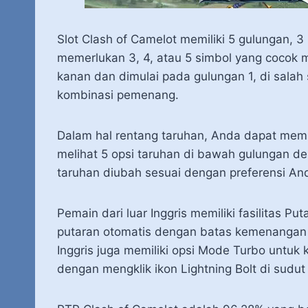
Slot Clash of Camelot memiliki 5 gulungan, 3
memerlukan 3, 4, atau 5 simbol yang cocok mu
kanan dan dimulai pada gulungan 1, di sala
kombinasi pemenang.
Dalam hal rentang taruhan, Anda dapat memu
melihat 5 opsi taruhan di bawah gulungan 
taruhan diubah sesuai dengan preferensi An
Pemain dari luar Inggris memiliki fasilitas 
putaran otomatis dengan batas kemenangan d
Inggris juga memiliki opsi Mode Turbo untuk k
dengan mengklik ikon Lightning Bolt di sudut 