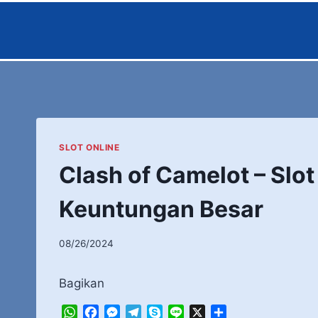
Skip
to
content
SLOT ONLINE
Clash of Camelot – Slo
Keuntungan Besar
08/26/2024
Bagikan
W
F
M
T
S
L
X
S