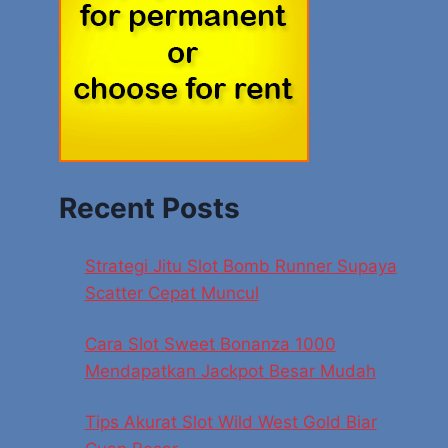
Recent Posts
Strategi Jitu Slot Bomb Runner Supaya
Scatter Cepat Muncul
Cara Slot Sweet Bonanza 1000
Mendapatkan Jackpot Besar Mudah
Tips Akurat Slot Wild West Gold Biar