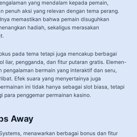
 pengalaman yang mendalam kepada pemain,
 penuh aksi yang relevan dengan tema perang.
ualnya memastikan bahwa pemain disuguhkan
menangkan hadiah, sekaligus merasakan
t.
fokus pada tema tetapi juga mencakup berbagai
l liar, pengganda, dan fitur putaran gratis. Elemen-
n pengalaman bermain yang interaktif dan seru,
ibat. Efek suara yang menyertainya juga
ermainan ini tidak hanya sebagai slot biasa, tetapi
gi para penggemar permainan kasino.
mbs Away
ystems, menawarkan berbagai bonus dan fitur