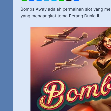
h
a
e
e
k
i
h
a
c
s
l
y
n
a
Bombs Away adalah permainan slot yang men
t
e
s
e
p
e
r
yang mengangkat tema Perang Dunia II.​
s
b
e
g
e
e
A
o
n
r
p
o
g
a
p
k
e
m
r