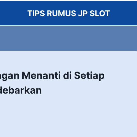
TIPS RUMUS JP SLOT
gan Menanti di Setiap
debarkan