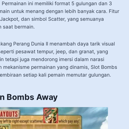
 Permainan ini memiliki format 5 gulungan dan 3
ain untuk menang dengan lebih banyak cara. Fitur
 Jackpot, dan simbol Scatter, yang semuanya
 saat bermain.
lakang Perang Dunia II menambah daya tarik visual
perti pesawat tempur, jeep, dan granat, yang
 tetapi juga mendorong imersi dalam narasi
n mekanisme permainan yang dinamis, Slot Bombs
mbiraan setiap kali pemain memutar gulungan.
an Bombs Away