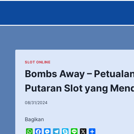
Skip
to
content
SLOT ONLINE
Bombs Away – Petualan
Putaran Slot yang Men
08/31/2024
Bagikan
W
F
M
T
S
L
X
S