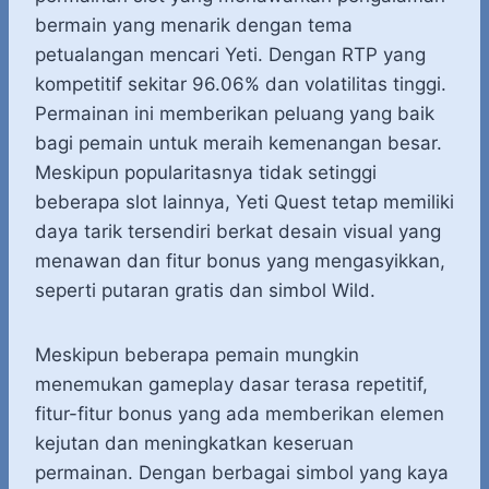
bermain yang menarik dengan tema
petualangan mencari Yeti. Dengan RTP yang
kompetitif sekitar 96.06% dan volatilitas tinggi.
Permainan ini memberikan peluang yang baik
bagi pemain untuk meraih kemenangan besar.
Meskipun popularitasnya tidak setinggi
beberapa slot lainnya, Yeti Quest tetap memiliki
daya tarik tersendiri berkat desain visual yang
menawan dan fitur bonus yang mengasyikkan,
seperti putaran gratis dan simbol Wild.
Meskipun beberapa pemain mungkin
menemukan gameplay dasar terasa repetitif,
fitur-fitur bonus yang ada memberikan elemen
kejutan dan meningkatkan keseruan
permainan. Dengan berbagai simbol yang kaya