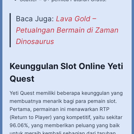
Baca Juga:
Lava Gold –
Petualngan Bermain di Zaman
Dinosaurus
Keunggulan Slot Online Yeti
Quest
Yeti Quest memiliki beberapa keunggulan yang
membuatnya menarik bagi para pemain slot.
Pertama, permainan ini menawarkan RTP
(Return to Player) yang kompetitif, yaitu sekitar
96.06%, yang memberikan peluang yang baik
untuk meraih kembali sebagian dari taruhan