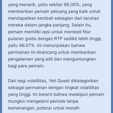
yang menarik, yaitu sekitar 96.06%, yang
memberikan pemain peluang yang baik untuk
mendapatkan kembali sebagian dari taruhan
mereka dalam jangka panjang. Selain itu,
pemain memiliki opsi untuk membeli fitur
putaran gratis dengan RTP sedikit lebih tinggi,
yaitu 96.07%. Ini menunjukkan bahwa
permainan ini dirancang untuk memberikan
pengalaman yang adil dan menguntungkan
bagi para pemain.
Dari segi volatilitas, Yeti Quest dikategorikan
sebagai permainan dengan tingkat volatilitas
yang tinggi. Ini berarti bahwa meskipun pemain
mungkin mengalami periode tanpa
kemenangan, potensi untuk meraih