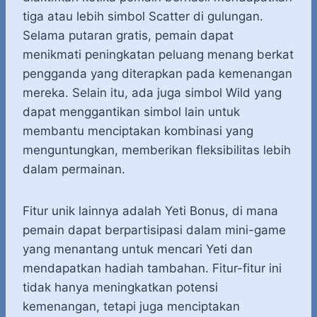
tiga atau lebih simbol Scatter di gulungan.
Selama putaran gratis, pemain dapat
menikmati peningkatan peluang menang berkat
pengganda yang diterapkan pada kemenangan
mereka. Selain itu, ada juga simbol Wild yang
dapat menggantikan simbol lain untuk
membantu menciptakan kombinasi yang
menguntungkan, memberikan fleksibilitas lebih
dalam permainan.
Fitur unik lainnya adalah Yeti Bonus, di mana
pemain dapat berpartisipasi dalam mini-game
yang menantang untuk mencari Yeti dan
mendapatkan hadiah tambahan. Fitur-fitur ini
tidak hanya meningkatkan potensi
kemenangan, tetapi juga menciptakan