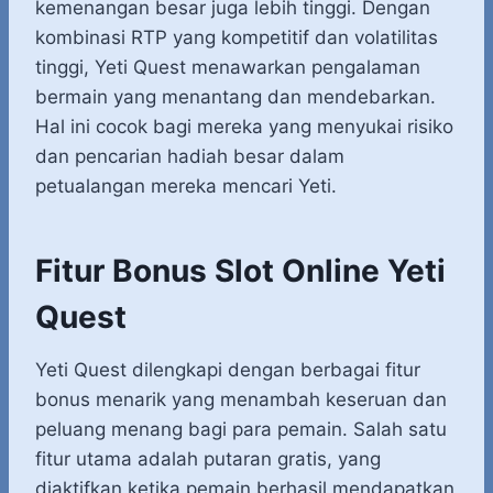
kemenangan besar juga lebih tinggi. Dengan
kombinasi RTP yang kompetitif dan volatilitas
tinggi, Yeti Quest menawarkan pengalaman
bermain yang menantang dan mendebarkan.
Hal ini cocok bagi mereka yang menyukai risiko
dan pencarian hadiah besar dalam
petualangan mereka mencari Yeti.
Fitur Bonus Slot Online Yeti
Quest
Yeti Quest dilengkapi dengan berbagai fitur
bonus menarik yang menambah keseruan dan
peluang menang bagi para pemain. Salah satu
fitur utama adalah putaran gratis, yang
diaktifkan ketika pemain berhasil mendapatkan