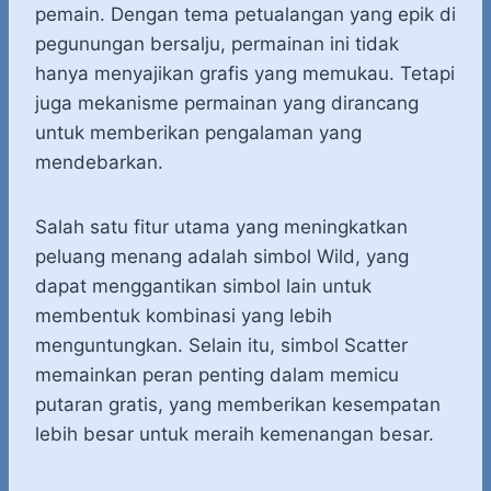
pemain. Dengan tema petualangan yang epik di
pegunungan bersalju, permainan ini tidak
hanya menyajikan grafis yang memukau. Tetapi
juga mekanisme permainan yang dirancang
untuk memberikan pengalaman yang
mendebarkan.
Salah satu fitur utama yang meningkatkan
peluang menang adalah simbol Wild, yang
dapat menggantikan simbol lain untuk
membentuk kombinasi yang lebih
menguntungkan. Selain itu, simbol Scatter
memainkan peran penting dalam memicu
putaran gratis, yang memberikan kesempatan
lebih besar untuk meraih kemenangan besar.