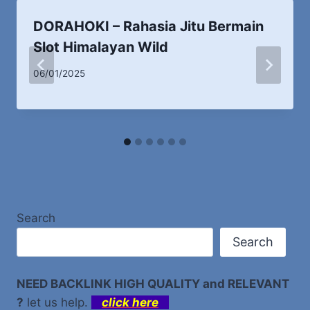
DORAHOKI – Rahasia Jitu Bermain
Slot Himalayan Wild
06/01/2025
Search
Search
NEED BACKLINK HIGH QUALITY and RELEVANT
?
let us help.
click here