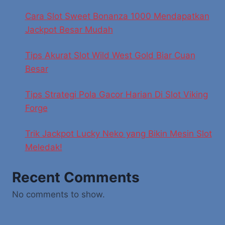
Cara Slot Sweet Bonanza 1000 Mendapatkan
Jackpot Besar Mudah
Tips Akurat Slot Wild West Gold Biar Cuan
Besar
Tips Strategi Pola Gacor Harian Di Slot Viking
Forge
Trik Jackpot Lucky Neko yang Bikin Mesin Slot
Meledak!
Recent Comments
No comments to show.