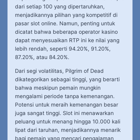
dari setiap 100 yang dipertaruhkan,
menjadikannya pilihan yang kompetitif di
pasar slot online. Namun, penting untuk
dicatat bahwa beberapa operator kasino
dapat menyesuaikan RTP ini ke nilai yang
lebih rendah, seperti 94.20%, 91.20%,
87.20%, atau 84.20%.
Dari segi volatilitas, Pilgrim of Dead
dikategorikan sebagai tinggi, yang berarti
bahwa meskipun pemain mungkin
mengalami periode tanpa kemenangan.
Potensi untuk meraih kemenangan besar
juga sangat tinggi. Slot ini menawarkan
peluang untuk menang hingga 10.000 kali
lipat dari taruhan, menjadikannya menarik
bagi pemain yang mencari pengalaman