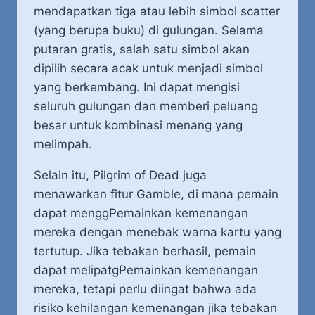
mendapatkan tiga atau lebih simbol scatter
(yang berupa buku) di gulungan. Selama
putaran gratis, salah satu simbol akan
dipilih secara acak untuk menjadi simbol
yang berkembang. Ini dapat mengisi
seluruh gulungan dan memberi peluang
besar untuk kombinasi menang yang
melimpah.
Selain itu, Pilgrim of Dead juga
menawarkan fitur Gamble, di mana pemain
dapat menggPemainkan kemenangan
mereka dengan menebak warna kartu yang
tertutup. Jika tebakan berhasil, pemain
dapat melipatgPemainkan kemenangan
mereka, tetapi perlu diingat bahwa ada
risiko kehilangan kemenangan jika tebakan