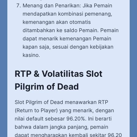
Menang dan Penarikan: Jika Pemain
mendapatkan kombinasi pemenang,
kemenangan akan otomatis
ditambahkan ke saldo Pemain. Pemain
dapat menarik kemenangan Pemain
kapan saja, sesuai dengan kebijakan
kasino.
RTP & Volatilitas Slot
Pilgrim of Dead
Slot Pilgrim of Dead menawarkan RTP
(Return to Player) yang menarik, dengan
nilai default sebesar 96.20%. Ini berarti
bahwa dalam jangka panjang, pemain
dapat mengharapkan kembali sekitar 96,20