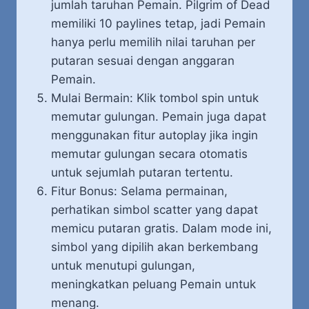
jumlah taruhan Pemain. Pilgrim of Dead
memiliki 10 paylines tetap, jadi Pemain
hanya perlu memilih nilai taruhan per
putaran sesuai dengan anggaran
Pemain.
Mulai Bermain: Klik tombol spin untuk
memutar gulungan. Pemain juga dapat
menggunakan fitur autoplay jika ingin
memutar gulungan secara otomatis
untuk sejumlah putaran tertentu.
Fitur Bonus: Selama permainan,
perhatikan simbol scatter yang dapat
memicu putaran gratis. Dalam mode ini,
simbol yang dipilih akan berkembang
untuk menutupi gulungan,
meningkatkan peluang Pemain untuk
menang.