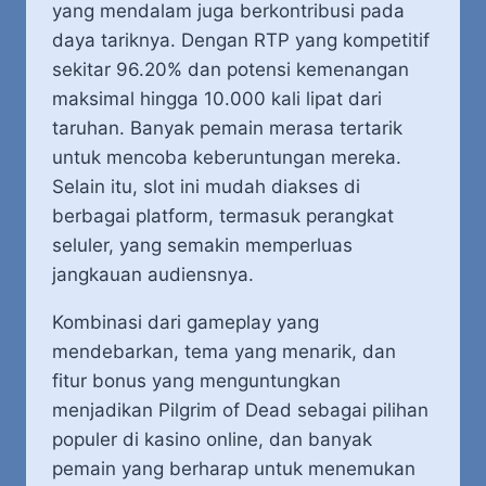
yang mendalam juga berkontribusi pada
daya tariknya. Dengan RTP yang kompetitif
sekitar 96.20% dan potensi kemenangan
maksimal hingga 10.000 kali lipat dari
taruhan. Banyak pemain merasa tertarik
untuk mencoba keberuntungan mereka.
Selain itu, slot ini mudah diakses di
berbagai platform, termasuk perangkat
seluler, yang semakin memperluas
jangkauan audiensnya.
Kombinasi dari gameplay yang
mendebarkan, tema yang menarik, dan
fitur bonus yang menguntungkan
menjadikan Pilgrim of Dead sebagai pilihan
populer di kasino online, dan banyak
pemain yang berharap untuk menemukan