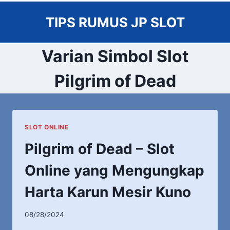
Skip
TIPS RUMUS JP SLOT
to
content
Varian Simbol Slot
Pilgrim of Dead
SLOT ONLINE
Pilgrim of Dead – Slot
Online yang Mengungkap
Harta Karun Mesir Kuno
08/28/2024