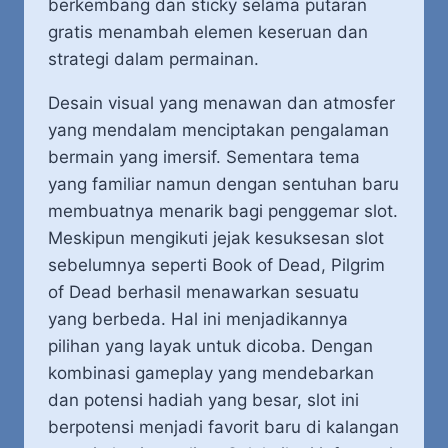
berkembang dan sticky selama putaran
gratis menambah elemen keseruan dan
strategi dalam permainan.
Desain visual yang menawan dan atmosfer
yang mendalam menciptakan pengalaman
bermain yang imersif. Sementara tema
yang familiar namun dengan sentuhan baru
membuatnya menarik bagi penggemar slot.
Meskipun mengikuti jejak kesuksesan slot
sebelumnya seperti Book of Dead, Pilgrim
of Dead berhasil menawarkan sesuatu
yang berbeda. Hal ini menjadikannya
pilihan yang layak untuk dicoba. Dengan
kombinasi gameplay yang mendebarkan
dan potensi hadiah yang besar, slot ini
berpotensi menjadi favorit baru di kalangan