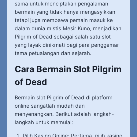
sama untuk menciptakan pengalaman
bermain yang tidak hanya mengasyikkan
tetapi juga membawa pemain masuk ke
dalam dunia mistis Mesir Kuno, menjadikan
Pilgrim of Dead sebagai salah satu slot
yang layak dinikmati bagi para penggemar
tema petualangan dan sejarah.
Cara Bermain Slot Pilgrim
of Dead
Bermain slot Pilgrim of Dead di platform
online sangatlah mudah dan
menyenangkan. Berikut adalah langkah-
langkah untuk memulai:
Pilih Kasino Online: Pertama, pilih kasino