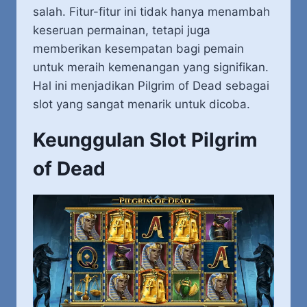
salah. Fitur-fitur ini tidak hanya menambah
keseruan permainan, tetapi juga
memberikan kesempatan bagi pemain
untuk meraih kemenangan yang signifikan.
Hal ini menjadikan Pilgrim of Dead sebagai
slot yang sangat menarik untuk dicoba.
Keunggulan Slot Pilgrim
of Dead