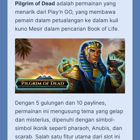
Pilgrim of Dead
adalah permainan yang
menarik dari Play’n GO, yang membawa
pemain dalam petualangan ke dalam kuil
kuno Mesir dalam pencarian Book of Life.
Dengan 5 gulungan dan 10 paylines,
permainan ini mengusung tema yang gelap
dan misterius, dipenuhi dengan simbol-
simbol ikonik seperti pharaoh, Anubis, dan
scarab. Salah satu fitur utama dari slot ini