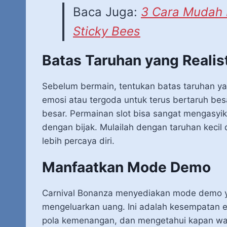
Baca Juga:
3 Cara Mudah
Sticky Bees
Batas Taruhan yang Realis
Sebelum bermain, tentukan batas taruhan y
emosi atau tergoda untuk terus bertaruh 
besar. Permainan slot bisa sangat mengasyi
dengan bijak. Mulailah dengan taruhan kecil
lebih percaya diri.
Manfaatkan Mode Demo
Carnival Bonanza menyediakan mode demo y
mengeluarkan uang. Ini adalah kesempatan 
pola kemenangan, dan mengetahui kapan wak