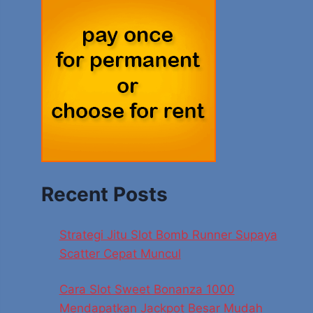
Recent Posts
Strategi Jitu Slot Bomb Runner Supaya
Scatter Cepat Muncul
Cara Slot Sweet Bonanza 1000
Mendapatkan Jackpot Besar Mudah