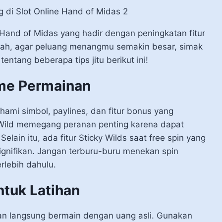
 Hand of Midas yang hadir dengan peningkatan fitur
Nah, agar peluang menangmu semakin besar, simak
tang beberapa tips jitu berikut ini!
sme Permainan
ami simbol, paylines, dan fitur bonus yang
 Wild memegang peranan penting karena dapat
ain itu, ada fitur Sticky Wilds saat free spin yang
gnifikan. Jangan terburu-buru menekan spin
rlebih dahulu.
tuk Latihan
an langsung bermain dengan uang asli. Gunakan