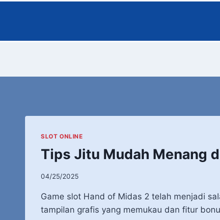
Skip
to
content
SLOT ONLINE
Tips Jitu Mudah Menang di
04/25/2025
Game slot Hand of Midas 2 telah menjadi sala
tampilan grafis yang memukau dan fitur bo