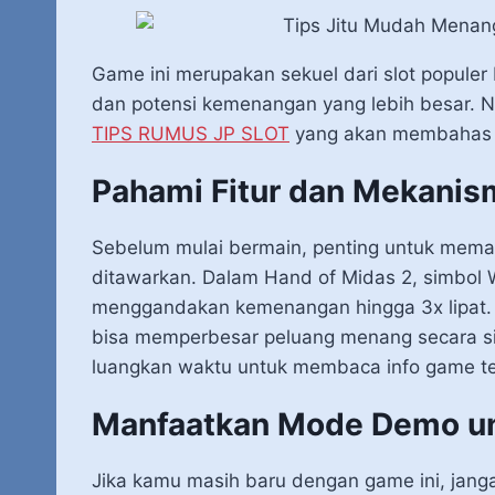
Game ini merupakan sekuel dari slot populer
dan potensi kemenangan yang lebih besar. 
TIPS RUMUS JP SLOT
yang akan membahas ten
Pahami Fitur dan Mekani
Sebelum mulai bermain, penting untuk memah
ditawarkan. Dalam Hand of Midas 2, simbol
menggandakan kemenangan hingga 3x lipat. Sel
bisa memperbesar peluang menang secara si
luangkan waktu untuk membaca info game te
Manfaatkan Mode Demo un
Jika kamu masih baru dengan game ini, jang