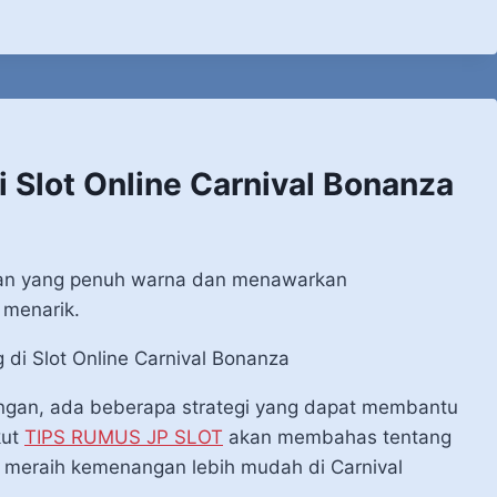
 Slot Online Carnival Bonanza
inan yang penuh warna dan menawarkan
 menarik.
ngan, ada beberapa strategi yang dapat membantu
kut
TIPS RUMUS JP SLOT
akan membahas tentang
 meraih kemenangan lebih mudah di Carnival