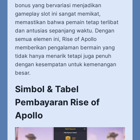
bonus yang bervariasi menjadikan
gameplay slot ini sangat memikat,
memastikan bahwa pemain tetap terlibat
dan antusias sepanjang waktu. Dengan
semua elemen ini, Rise of Apollo
memberikan pengalaman bermain yang
tidak hanya menarik tetapi juga penuh
dengan kesempatan untuk kemenangan
besar.
Simbol & Tabel
Pembayaran Rise of
Apollo