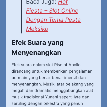
Baca Juga:
Hot
Fiesta – Slot Online
Dengan Tema Pesta
Meksiko
Efek Suara yang
Menyenangkan
Efek suara dalam slot Rise of Apollo
dirancang untuk memberikan pengalaman
bermain yang benar-benar imersif dan
menyenangkan. Musik latar belakang yang
megah dan dramatis menggabungkan alat
musik tradisional Yunani seperti lyre dan
seruling dengan orkestra yang penuh