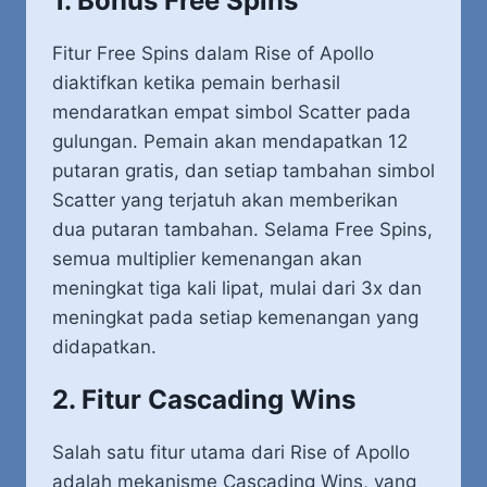
1. Bonus Free Spins
Fitur Free Spins dalam Rise of Apollo
diaktifkan ketika pemain berhasil
mendaratkan empat simbol Scatter pada
gulungan. Pemain akan mendapatkan 12
putaran gratis, dan setiap tambahan simbol
Scatter yang terjatuh akan memberikan
dua putaran tambahan. Selama Free Spins,
semua multiplier kemenangan akan
meningkat tiga kali lipat, mulai dari 3x dan
meningkat pada setiap kemenangan yang
didapatkan.
2. Fitur Cascading Wins
Salah satu fitur utama dari Rise of Apollo
adalah mekanisme Cascading Wins, yang