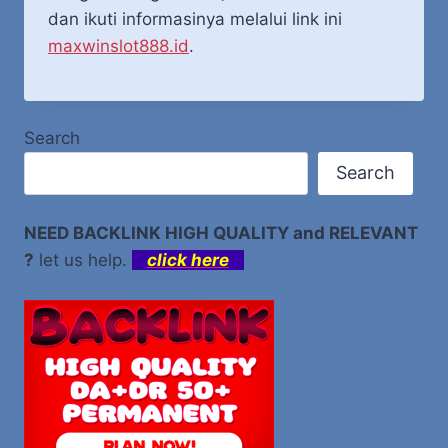
dan ikuti informasinya melalui link ini
maxwinslot888.id
.
Search
Search
NEED BACKLINK HIGH QUALITY and RELEVANT
?
let us help.
click here