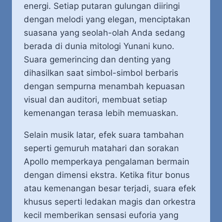
energi. Setiap putaran gulungan diiringi
dengan melodi yang elegan, menciptakan
suasana yang seolah-olah Anda sedang
berada di dunia mitologi Yunani kuno.
Suara gemerincing dan denting yang
dihasilkan saat simbol-simbol berbaris
dengan sempurna menambah kepuasan
visual dan auditori, membuat setiap
kemenangan terasa lebih memuaskan.
Selain musik latar, efek suara tambahan
seperti gemuruh matahari dan sorakan
Apollo memperkaya pengalaman bermain
dengan dimensi ekstra. Ketika fitur bonus
atau kemenangan besar terjadi, suara efek
khusus seperti ledakan magis dan orkestra
kecil memberikan sensasi euforia yang