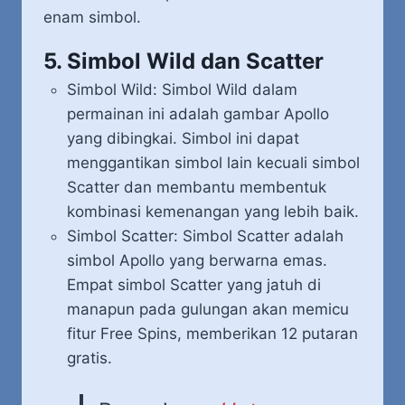
enam simbol.
5. Simbol Wild dan Scatter
Simbol Wild: Simbol Wild dalam
permainan ini adalah gambar Apollo
yang dibingkai. Simbol ini dapat
menggantikan simbol lain kecuali simbol
Scatter dan membantu membentuk
kombinasi kemenangan yang lebih baik.
Simbol Scatter: Simbol Scatter adalah
simbol Apollo yang berwarna emas.
Empat simbol Scatter yang jatuh di
manapun pada gulungan akan memicu
fitur Free Spins, memberikan 12 putaran
gratis.