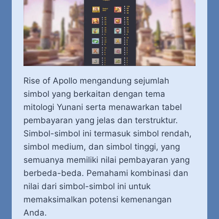
Rise of Apollo mengandung sejumlah
simbol yang berkaitan dengan tema
mitologi Yunani serta menawarkan tabel
pembayaran yang jelas dan terstruktur.
Simbol-simbol ini termasuk simbol rendah,
simbol medium, dan simbol tinggi, yang
semuanya memiliki nilai pembayaran yang
berbeda-beda. Pemahami kombinasi dan
nilai dari simbol-simbol ini untuk
memaksimalkan potensi kemenangan
Anda.