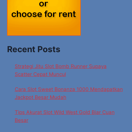
Recent Posts
Strategi Jitu Slot Bomb Runner Supaya
Scatter Cepat Muncul
Cara Slot Sweet Bonanza 1000 Mendapatkan
Jackpot Besar Mudah
Tips Akurat Slot Wild West Gold Biar Cuan
Besar