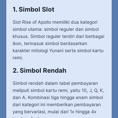
1. Simbol Slot
Slot Rise of Apollo memiliki dua kategori
simbol utama: simbol reguler dan simbol
khusus. Simbol reguler terdiri dari berbagai
ikon, termasuk simbol berdasarkan
karakter mitologi Yunani serta simbol kartu
remi.
2. Simbol Rendah
Simbol rendah dalam tabel pembayaran
meliputi simbol kartu remi, yaitu 10, J, Q, K,
dan A. Kombinasi tiga hingga enam simbol
dari kategori ini memberikan pembayaran
yang bervariasi, mulai dari 1x hingga 4x