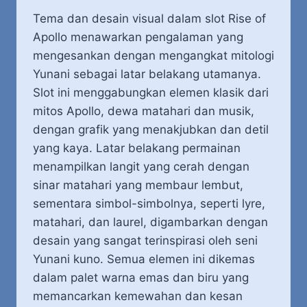
Tema dan desain visual dalam slot Rise of
Apollo menawarkan pengalaman yang
mengesankan dengan mengangkat mitologi
Yunani sebagai latar belakang utamanya.
Slot ini menggabungkan elemen klasik dari
mitos Apollo, dewa matahari dan musik,
dengan grafik yang menakjubkan dan detil
yang kaya. Latar belakang permainan
menampilkan langit yang cerah dengan
sinar matahari yang membaur lembut,
sementara simbol-simbolnya, seperti lyre,
matahari, dan laurel, digambarkan dengan
desain yang sangat terinspirasi oleh seni
Yunani kuno. Semua elemen ini dikemas
dalam palet warna emas dan biru yang
memancarkan kemewahan dan kesan