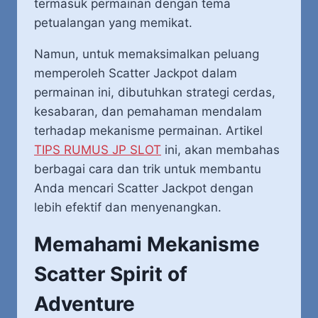
termasuk permainan dengan tema
petualangan yang memikat.
Namun, untuk memaksimalkan peluang
memperoleh Scatter Jackpot dalam
permainan ini, dibutuhkan strategi cerdas,
kesabaran, dan pemahaman mendalam
terhadap mekanisme permainan. Artikel
TIPS RUMUS JP SLOT
ini, akan membahas
berbagai cara dan trik untuk membantu
Anda mencari Scatter Jackpot dengan
lebih efektif dan menyenangkan.
Memahami Mekanisme
Scatter Spirit of
Adventure