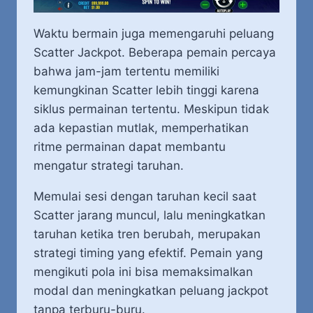
Waktu bermain juga memengaruhi peluang
Scatter Jackpot. Beberapa pemain percaya
bahwa jam-jam tertentu memiliki
kemungkinan Scatter lebih tinggi karena
siklus permainan tertentu. Meskipun tidak
ada kepastian mutlak, memperhatikan
ritme permainan dapat membantu
mengatur strategi taruhan.
Memulai sesi dengan taruhan kecil saat
Scatter jarang muncul, lalu meningkatkan
taruhan ketika tren berubah, merupakan
strategi timing yang efektif. Pemain yang
mengikuti pola ini bisa memaksimalkan
modal dan meningkatkan peluang jackpot
tanpa terburu-buru.