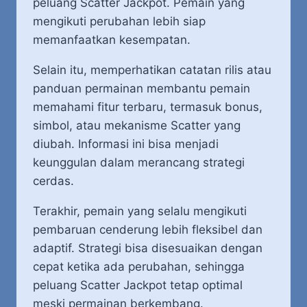
peluang Scatter Jackpot. Pemain yang
mengikuti perubahan lebih siap
memanfaatkan kesempatan.
Selain itu, memperhatikan catatan rilis atau
panduan permainan membantu pemain
memahami fitur terbaru, termasuk bonus,
simbol, atau mekanisme Scatter yang
diubah. Informasi ini bisa menjadi
keunggulan dalam merancang strategi
cerdas.
Terakhir, pemain yang selalu mengikuti
pembaruan cenderung lebih fleksibel dan
adaptif. Strategi bisa disesuaikan dengan
cepat ketika ada perubahan, sehingga
peluang Scatter Jackpot tetap optimal
meski permainan berkembang.