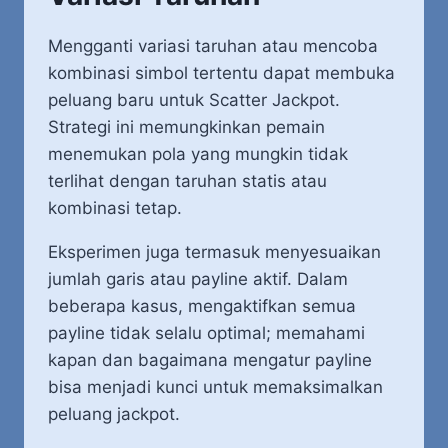
Mengganti variasi taruhan atau mencoba
kombinasi simbol tertentu dapat membuka
peluang baru untuk Scatter Jackpot.
Strategi ini memungkinkan pemain
menemukan pola yang mungkin tidak
terlihat dengan taruhan statis atau
kombinasi tetap.
Eksperimen juga termasuk menyesuaikan
jumlah garis atau payline aktif. Dalam
beberapa kasus, mengaktifkan semua
payline tidak selalu optimal; memahami
kapan dan bagaimana mengatur payline
bisa menjadi kunci untuk memaksimalkan
peluang jackpot.