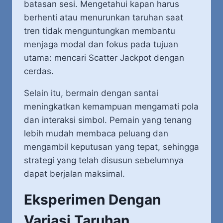
batasan sesi. Mengetahui kapan harus
berhenti atau menurunkan taruhan saat
tren tidak menguntungkan membantu
menjaga modal dan fokus pada tujuan
utama: mencari Scatter Jackpot dengan
cerdas.
Selain itu, bermain dengan santai
meningkatkan kemampuan mengamati pola
dan interaksi simbol. Pemain yang tenang
lebih mudah membaca peluang dan
mengambil keputusan yang tepat, sehingga
strategi yang telah disusun sebelumnya
dapat berjalan maksimal.
Eksperimen Dengan
Variasi Taruhan