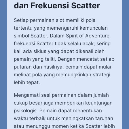
dan Frekuensi Scatter
Setiap permainan slot memiliki pola
tertentu yang memengaruhi kemunculan
simbol Scatter. Dalam Spirit of Adventure,
frekuensi Scatter tidak selalu acak; sering
kali ada siklus yang dapat dikenali oleh
pemain yang teliti. Dengan mencatat setiap
putaran dan hasilnya, pemain dapat mulai
melihat pola yang memungkinkan strategi
lebih tepat.
Mengamati sesi permainan dalam jumlah
cukup besar juga memberikan keuntungan
psikologis. Pemain dapat menentukan
waktu terbaik untuk meningkatkan taruhan
atau menunggu momen ketika Scatter lebih