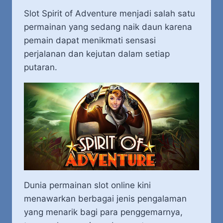
Slot Spirit of Adventure menjadi salah satu
permainan yang sedang naik daun karena
pemain dapat menikmati sensasi
perjalanan dan kejutan dalam setiap
putaran.
Dunia permainan slot online kini
menawarkan berbagai jenis pengalaman
yang menarik bagi para penggemarnya,