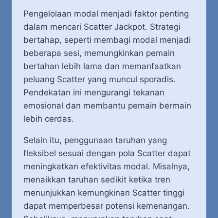
Pengelolaan modal menjadi faktor penting
dalam mencari Scatter Jackpot. Strategi
bertahap, seperti membagi modal menjadi
beberapa sesi, memungkinkan pemain
bertahan lebih lama dan memanfaatkan
peluang Scatter yang muncul sporadis.
Pendekatan ini mengurangi tekanan
emosional dan membantu pemain bermain
lebih cerdas.
Selain itu, penggunaan taruhan yang
fleksibel sesuai dengan pola Scatter dapat
meningkatkan efektivitas modal. Misalnya,
menaikkan taruhan sedikit ketika tren
menunjukkan kemungkinan Scatter tinggi
dapat memperbesar potensi kemenangan.