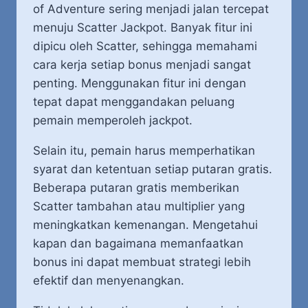
of Adventure sering menjadi jalan tercepat
menuju Scatter Jackpot. Banyak fitur ini
dipicu oleh Scatter, sehingga memahami
cara kerja setiap bonus menjadi sangat
penting. Menggunakan fitur ini dengan
tepat dapat menggandakan peluang
pemain memperoleh jackpot.
Selain itu, pemain harus memperhatikan
syarat dan ketentuan setiap putaran gratis.
Beberapa putaran gratis memberikan
Scatter tambahan atau multiplier yang
meningkatkan kemenangan. Mengetahui
kapan dan bagaimana memanfaatkan
bonus ini dapat membuat strategi lebih
efektif dan menyenangkan.