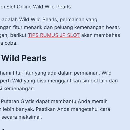
n adalah Wild Wild Pearls, permainan yang
ngan fitur menarik dan peluang kemenangan besar.
an, berikut
TIPS RUMUS JP SLOT
akan membahas
da coba.
 Wild Pearls
ami fitur-fitur yang ada dalam permainan. Wild
perti Wild yang bisa menggantikan simbol lain dan
si kemenangan.
tau Putaran Gratis dapat membantu Anda meraih
h lebih banyak. Pastikan Anda mengetahui cara
a secara maksimal.