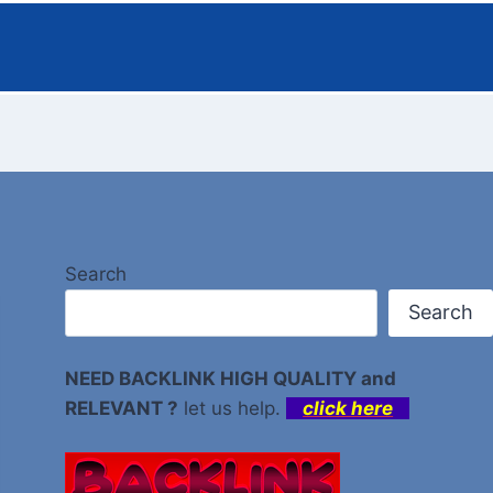
Search
Search
NEED BACKLINK HIGH QUALITY and
RELEVANT ?
let us help.
click here