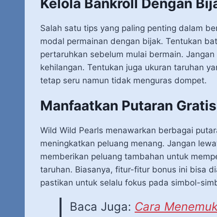
Kelola Bankroll Dengan Bij
Salah satu tips yang paling penting dalam be
modal permainan dengan bijak. Tentukan ba
pertaruhkan sebelum mulai bermain. Jangan
kehilangan. Tentukan juga ukuran taruhan y
tetap seru namun tidak menguras dompet.
Manfaatkan Putaran Grati
Wild Wild Pearls menawarkan berbagai putar
meningkatkan peluang menang. Jangan lewatk
memberikan peluang tambahan untuk memp
taruhan. Biasanya, fitur-fitur bonus ini bisa d
pastikan untuk selalu fokus pada simbol-sim
Baca Juga:
Cara Menemuka