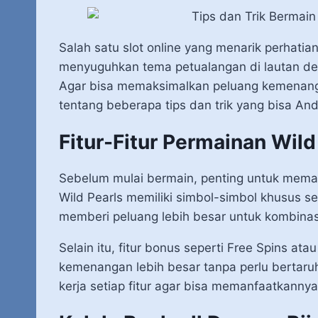
Salah satu slot online yang menarik perhatia
menyuguhkan tema petualangan di lautan de
Agar bisa memaksimalkan peluang kemenang
tentang beberapa tips dan trik yang bisa An
Fitur-Fitur Permainan Wild
Sebelum mulai bermain, penting untuk memah
Wild Pearls memiliki simbol-simbol khusus se
memberi peluang lebih besar untuk kombina
Selain itu, fitur bonus seperti Free Spins a
kemenangan lebih besar tanpa perlu bertaru
kerja setiap fitur agar bisa memanfaatkanny