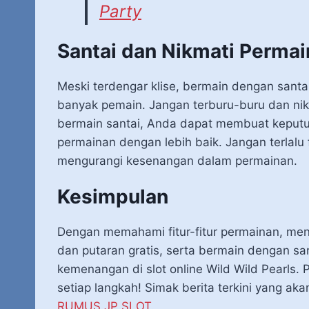
Party
Santai dan Nikmati Perma
Meski terdengar klise, bermain dengan santai
banyak pemain. Jangan terburu-buru dan ni
bermain santai, Anda dapat membuat keputu
permainan dengan lebih baik. Jangan terlalu
mengurangi kesenangan dalam permainan.
Kesimpulan
Dengan memahami fitur-fitur permainan, men
dan putaran gratis, serta bermain dengan sa
kemenangan di slot online Wild Wild Pearls.
setiap langkah! Simak berita terkini yang a
RUMUS JP SLOT
.