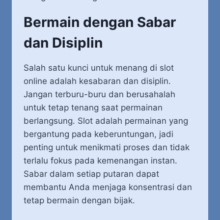
Bermain dengan Sabar
dan Disiplin
Salah satu kunci untuk menang di slot
online adalah kesabaran dan disiplin.
Jangan terburu-buru dan berusahalah
untuk tetap tenang saat permainan
berlangsung. Slot adalah permainan yang
bergantung pada keberuntungan, jadi
penting untuk menikmati proses dan tidak
terlalu fokus pada kemenangan instan.
Sabar dalam setiap putaran dapat
membantu Anda menjaga konsentrasi dan
tetap bermain dengan bijak.