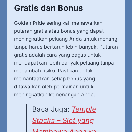
Gratis dan Bonus
Golden Pride sering kali menawarkan
putaran gratis atau bonus yang dapat
meningkatkan peluang Anda untuk menang
tanpa harus bertaruh lebih banyak. Putaran
gratis adalah cara yang bagus untuk
mendapatkan lebih banyak peluang tanpa
menambah risiko. Pastikan untuk
memanfaatkan setiap bonus yang
ditawarkan oleh permainan untuk
meningkatkan kemenangan Anda.
Baca Juga:
Temple
Stacks – Slot yang
Membawa Anda ke