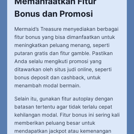
Memanfaatkan Fitur
Bonus dan Promosi
Mermaid’s Treasure menyediakan berbagai
fitur bonus yang bisa dimanfaatkan untuk
meningkatkan peluang menang, seperti
putaran gratis dan fitur gamble. Pastikan
Anda selalu mengikuti promosi yang
ditawarkan oleh situs judi online, seperti
bonus deposit dan cashback, untuk
menambah modal bermain.
Selain itu, gunakan fitur autoplay dengan
batasan tertentu agar tidak terlalu cepat
kehilangan modal. Fitur bonus ini sering kali
memberikan peluang besar untuk
mendapatkan jackpot atau kemenangan