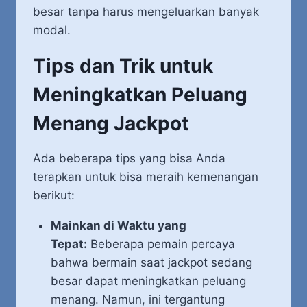
besar tanpa harus mengeluarkan banyak
modal.
Tips dan Trik untuk
Meningkatkan Peluang
Menang Jackpot
Ada beberapa tips yang bisa Anda
terapkan untuk bisa meraih kemenangan
berikut:
Mainkan di Waktu yang
Tepat:
Beberapa pemain percaya
bahwa bermain saat jackpot sedang
besar dapat meningkatkan peluang
menang. Namun, ini tergantung