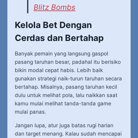
Blitz Bombs
Kelola Bet Dengan
Cerdas dan Bertahap
Banyak pemain yang langsung gaspol
pasang taruhan besar, padahal itu berisiko
bikin modal cepat habis. Lebih baik
gunakan strategi naik-turun taruhan secara
bertahap. Misalnya, pasang taruhan kecil
dulu untuk melihat pola, lalu naikkan saat
kamu mulai melihat tanda-tanda game
mulai panas.
Jangan lupa, atur juga batas rugi harian
dan target menang. Kalau sudah mencapai