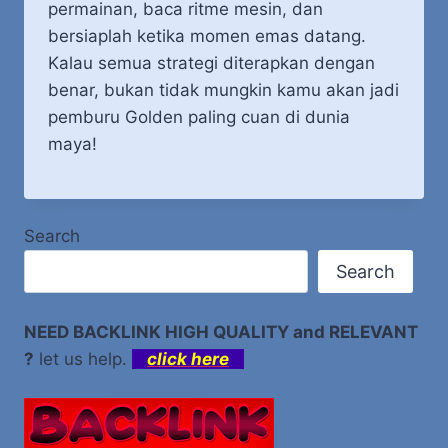
permainan, baca ritme mesin, dan
bersiaplah ketika momen emas datang.
Kalau semua strategi diterapkan dengan
benar, bukan tidak mungkin kamu akan jadi
pemburu Golden paling cuan di dunia
maya!
Search
Search
NEED BACKLINK HIGH QUALITY and RELEVANT
?
let us help.
click here