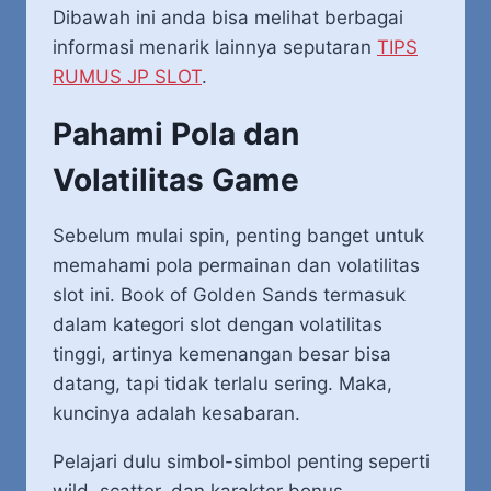
Dibawah ini anda bisa melihat berbagai
informasi menarik lainnya seputaran
TIPS
RUMUS JP SLOT
.
Pahami Pola dan
Volatilitas Game
Sebelum mulai spin, penting banget untuk
memahami pola permainan dan volatilitas
slot ini. Book of Golden Sands termasuk
dalam kategori slot dengan volatilitas
tinggi, artinya kemenangan besar bisa
datang, tapi tidak terlalu sering. Maka,
kuncinya adalah kesabaran.
Pelajari dulu simbol-simbol penting seperti