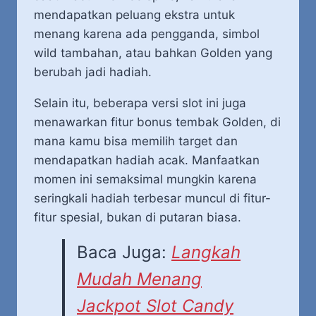
mendapatkan peluang ekstra untuk
menang karena ada pengganda, simbol
wild tambahan, atau bahkan Golden yang
berubah jadi hadiah.
Selain itu, beberapa versi slot ini juga
menawarkan fitur bonus tembak Golden, di
mana kamu bisa memilih target dan
mendapatkan hadiah acak. Manfaatkan
momen ini semaksimal mungkin karena
seringkali hadiah terbesar muncul di fitur-
fitur spesial, bukan di putaran biasa.
Baca Juga:
Langkah
Mudah Menang
Jackpot Slot Candy