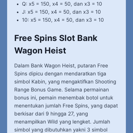
Q: x5 = 150, x4 = 50, dan x3 = 10
J: x5 = 150, x4 = 50, dan x3 = 10
10: x5 = 150, x4 = 50, dan x3 = 10
Free Spins Slot Bank
Wagon Heist
Dalam Bank Wagon Heist, putaran Free
Spins dipicu dengan mendaratkan tiga
simbol Kabin, yang mengaktifkan Shooting
Range Bonus Game. Selama permainan
bonus ini, pemain menembak botol untuk
menentukan jumlah Free Spins, yang dapat
berkisar dari 9 hingga 27, yang
menampilkan Wild yang lengket. Jumlah
simbol yang dibutuhkan yakni 3 simbol