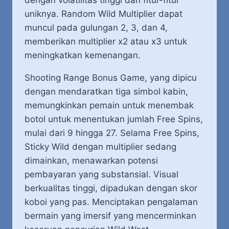
dengan volatilitas tinggi dan fitur-fitur
uniknya. Random Wild Multiplier dapat
muncul pada gulungan 2, 3, dan 4,
memberikan multiplier x2 atau x3 untuk
meningkatkan kemenangan.
Shooting Range Bonus Game, yang dipicu
dengan mendaratkan tiga simbol kabin,
memungkinkan pemain untuk menembak
botol untuk menentukan jumlah Free Spins,
mulai dari 9 hingga 27. Selama Free Spins,
Sticky Wild dengan multiplier sedang
dimainkan, menawarkan potensi
pembayaran yang substansial. Visual
berkualitas tinggi, dipadukan dengan skor
koboi yang pas. Menciptakan pengalaman
bermain yang imersif yang mencerminkan