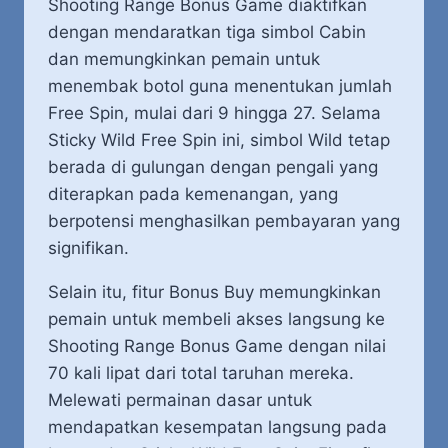
Shooting Range Bonus Game diaktifkan
dengan mendaratkan tiga simbol Cabin
dan memungkinkan pemain untuk
menembak botol guna menentukan jumlah
Free Spin, mulai dari 9 hingga 27. Selama
Sticky Wild Free Spin ini, simbol Wild tetap
berada di gulungan dengan pengali yang
diterapkan pada kemenangan, yang
berpotensi menghasilkan pembayaran yang
signifikan.
Selain itu, fitur Bonus Buy memungkinkan
pemain untuk membeli akses langsung ke
Shooting Range Bonus Game dengan nilai
70 kali lipat dari total taruhan mereka.
Melewati permainan dasar untuk
mendapatkan kesempatan langsung pada