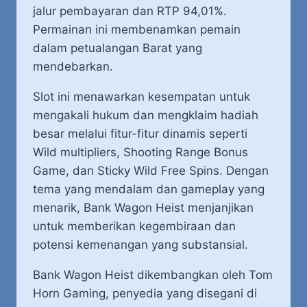
jalur pembayaran dan RTP 94,01%.
Permainan ini membenamkan pemain
dalam petualangan Barat yang
mendebarkan.
Slot ini menawarkan kesempatan untuk
mengakali hukum dan mengklaim hadiah
besar melalui fitur-fitur dinamis seperti
Wild multipliers, Shooting Range Bonus
Game, dan Sticky Wild Free Spins. Dengan
tema yang mendalam dan gameplay yang
menarik, Bank Wagon Heist menjanjikan
untuk memberikan kegembiraan dan
potensi kemenangan yang substansial.
Bank Wagon Heist dikembangkan oleh Tom
Horn Gaming, penyedia yang disegani di