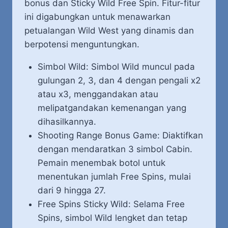
bonus dan Sticky Wild Free Spin. Fitur-fitur
ini digabungkan untuk menawarkan
petualangan Wild West yang dinamis dan
berpotensi menguntungkan.
Simbol Wild: Simbol Wild muncul pada
gulungan 2, 3, dan 4 dengan pengali x2
atau x3, menggandakan atau
melipatgandakan kemenangan yang
dihasilkannya.
Shooting Range Bonus Game: Diaktifkan
dengan mendaratkan 3 simbol Cabin.
Pemain menembak botol untuk
menentukan jumlah Free Spins, mulai
dari 9 hingga 27.
Free Spins Sticky Wild: Selama Free
Spins, simbol Wild lengket dan tetap