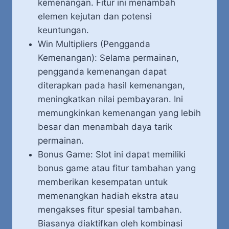
kemenangan. Fitur ini menambah
elemen kejutan dan potensi
keuntungan.
Win Multipliers (Pengganda
Kemenangan): Selama permainan,
pengganda kemenangan dapat
diterapkan pada hasil kemenangan,
meningkatkan nilai pembayaran. Ini
memungkinkan kemenangan yang lebih
besar dan menambah daya tarik
permainan.
Bonus Game: Slot ini dapat memiliki
bonus game atau fitur tambahan yang
memberikan kesempatan untuk
memenangkan hadiah ekstra atau
mengakses fitur spesial tambahan.
Biasanya diaktifkan oleh kombinasi