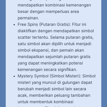
mendapatkan kombinasi kemenangan
besar dengan memperluas area
permainan.
Free Spins (Putaran Gratis): Fitur ini
diaktifkan dengan mendapatkan simbol
scatter tertentu. Selama putaran gratis,
satu simbol akan dipilih untuk menjadi
simbol ekspansi, dan pemain akan
mendapatkan sejumlah putaran gratis
yang dapat meningkatkan potensi
kemenangan secara signifikan.
Mystery Symbol (Simbol Misteri): Simbol
misteri yang muncul di gulungan dapat
berubah menjadi simbol lain secara
acak, memberikan peluang tambahan
untuk membentuk kombinasi