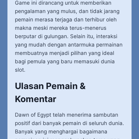
Game ini dirancang untuk memberikan
pengalaman yang mulus, dan tidak jarang
pemain merasa terjaga dan terhibur oleh
makna meski mereka terus-menerus
berputar di gulungan. Selain itu, interaksi
yang mudah dengan antarmuka permainan
membuatnya menjadi pilihan yang ideal
bagi pemula yang baru memasuki dunia
slot.
Ulasan Pemain &
Komentar
Dawn of Egypt telah menerima sambutan
positif dari banyak pemain di seluruh dunia.
Banyak yang menghargai bagaimana