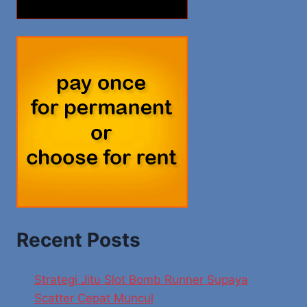
Recent Posts
Strategi Jitu Slot Bomb Runner Supaya
Scatter Cepat Muncul