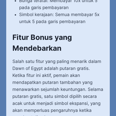
Bunga teratai: Membayar 10x untuk 5
pada garis pembayaran
Simbol kerajaan: Semua membayar 5x
untuk 5 pada garis pembayaran
Fitur Bonus yang
Mendebarkan
Salah satu fitur yang paling menarik dalam
Dawn of Egypt adalah putaran gratis.
Ketika fitur ini aktif, pemain akan
mendapatkan putaran tambahan yang
menawarkan sejumlah keuntungan. Selama
putaran gratis, satu simbol dipilih secara
acak untuk menjadi simbol ekspansi, yang
akan memperluas pengaruhnya ketika