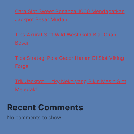
Cara Slot Sweet Bonanza 1000 Mendapatkan
Jackpot Besar Mudah
Tips Akurat Slot Wild West Gold Biar Cuan
Besar
Tips Strategi Pola Gacor Harian Di Slot Viking
Forge
Trik Jackpot Lucky Neko yang Bikin Mesin Slot
Meledak!
Recent Comments
No comments to show.