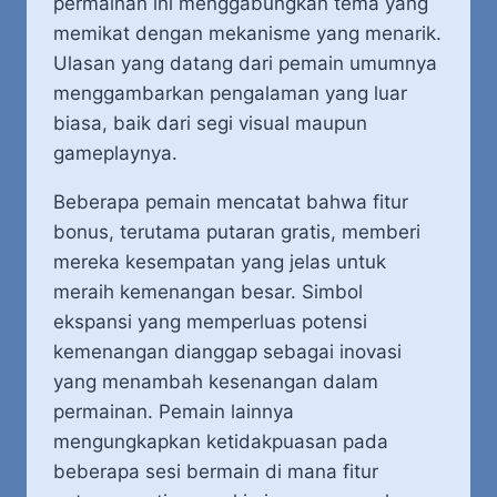
permainan ini menggabungkan tema yang
memikat dengan mekanisme yang menarik.
Ulasan yang datang dari pemain umumnya
menggambarkan pengalaman yang luar
biasa, baik dari segi visual maupun
gameplaynya.
Beberapa pemain mencatat bahwa fitur
bonus, terutama putaran gratis, memberi
mereka kesempatan yang jelas untuk
meraih kemenangan besar. Simbol
ekspansi yang memperluas potensi
kemenangan dianggap sebagai inovasi
yang menambah kesenangan dalam
permainan. Pemain lainnya
mengungkapkan ketidakpuasan pada
beberapa sesi bermain di mana fitur