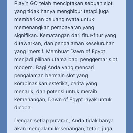
Play’n GO telah menciptakan sebuah slot
yang tidak hanya menghibur tetapi juga
memberikan peluang nyata untuk
memenangkan pembayaran yang
signifikan. Kematangan dari fitur-fitur yang
ditawarkan, dan pengalaman keseluruhan
yang imersif. Membuat Dawn of Egypt
menjadi pilihan utama bagi penggemar slot
modern. Bagi Anda yang mencari
pengalaman bermain slot yang
kombinasikan estetika, cerita yang
menarik, dan potensi untuk meraih
kemenangan, Dawn of Egypt layak untuk
dicoba.
Dengan setiap putaran, Anda tidak hanya
akan mengalami kesenangan, tetapi juga