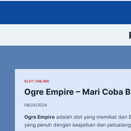
Skip
to
content
SLOT ONLINE
Ogre Empire – Mari Coba B
08/24/2024
Ogre Empire
adalah slot yang memikat dari 
yang penuh dengan keajaiban dan petualang