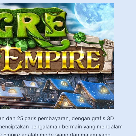
gan dan 25 garis pembayaran, dengan grafis 3D
 menciptakan pengalaman bermain yang mendalam
gre Empire adalah mode siang dan malam yang