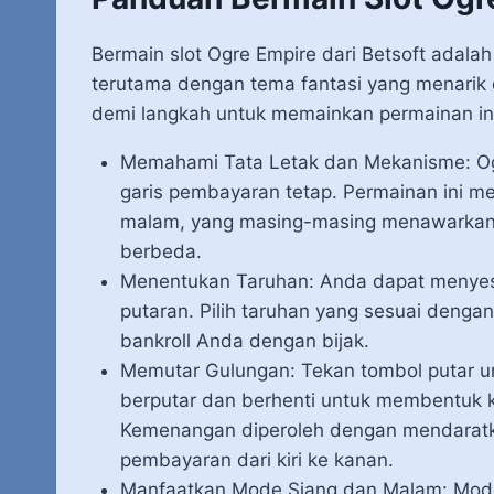
Bermain slot Ogre Empire dari Betsoft ada
terutama dengan tema fantasi yang menarik da
demi langkah untuk memainkan permainan in
Memahami Tata Letak dan Mekanisme: Ogre
garis pembayaran tetap. Permainan ini m
malam, yang masing-masing menawarkan 
berbeda.
Menentukan Taruhan: Anda dapat menyesu
putaran. Pilih taruhan yang sesuai deng
bankroll Anda dengan bijak.
Memutar Gulungan: Tekan tombol putar u
berputar dan berhenti untuk membentuk 
Kemenangan diperoleh dengan mendaratkan
pembayaran dari kiri ke kanan.
Manfaatkan Mode Siang dan Malam: Mode 