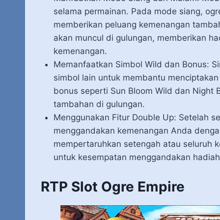
selama permainan. Pada mode siang, ogr
memberikan peluang kemenangan tambah
akan muncul di gulungan, memberikan ha
kemenangan.
Memanfaatkan Simbol Wild dan Bonus: Si
simbol lain untuk membantu menciptakan k
bonus seperti Sun Bloom Wild dan Night
tambahan di gulungan.
Menggunakan Fitur Double Up: Setelah se
menggandakan kemenangan Anda dengan f
mempertaruhkan setengah atau seluruh 
untuk kesempatan menggandakan hadiah
RTP Slot Ogre Empire