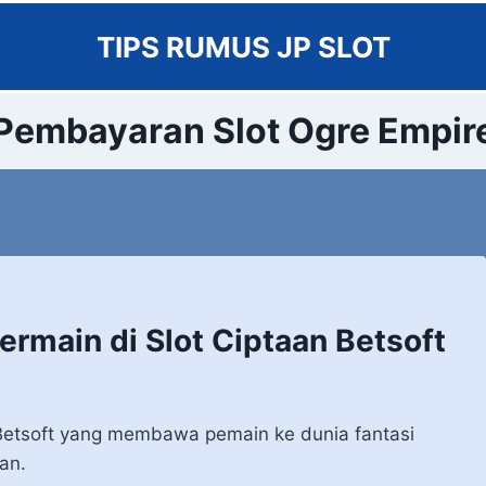
TIPS RUMUS JP SLOT
Pembayaran Slot Ogre Empir
ermain di Slot Ciptaan Betsoft
Betsoft yang membawa pemain ke dunia fantasi
an.