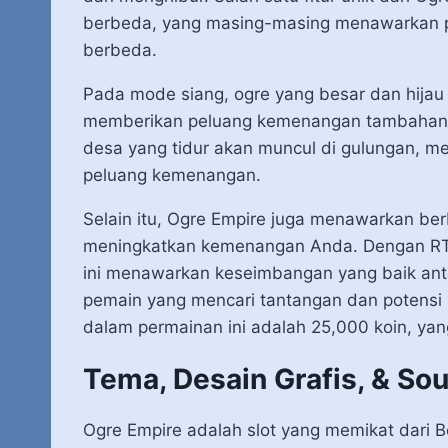
berbeda, yang masing-masing menawarkan p
berbeda.
Pada mode siang, ogre yang besar dan hija
memberikan peluang kemenangan tambahan.
desa yang tidur akan muncul di gulungan, 
peluang kemenangan.
Selain itu, Ogre Empire juga menawarkan ber
meningkatkan kemenangan Anda. Dengan RTP 
ini menawarkan keseimbangan yang baik ant
pemain yang mencari tantangan dan potens
dalam permainan ini adalah 25,000 koin, ya
Tema, Desain Grafis, & So
Ogre Empire adalah slot yang memikat dari 