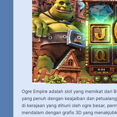
Ogre Empire adalah slot yang memikat dari 
yang penuh dengan keajaiban dan petualanga
di kerajaan yang dihuni oleh ogre besar, p
mendalam dengan grafis 3D yang menakjubka