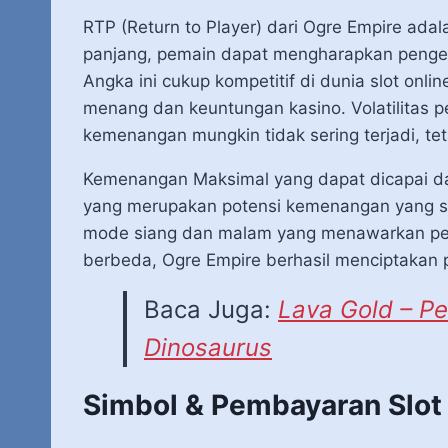
RTP (Return to Player) dari Ogre Empire ad
panjang, pemain dapat mengharapkan pengem
Angka ini cukup kompetitif di dunia slot on
menang dan keuntungan kasino. Volatilitas pe
kemenangan mungkin tidak sering terjadi, tet
Kemenangan Maksimal yang dapat dicapai da
yang merupakan potensi kemenangan yang san
mode siang dan malam yang menawarkan pe
berbeda, Ogre Empire berhasil menciptakan
Baca Juga:
Lava Gold – P
Dinosaurus
Simbol & Pembayaran Slot