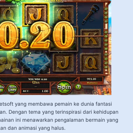
Betsoft yang membawa pemain ke dunia fantasi
n. Dengan tema yang terinspirasi dari kehidupan
ermainan ini menawarkan pengalaman bermain yang
n dan animasi yang halus.