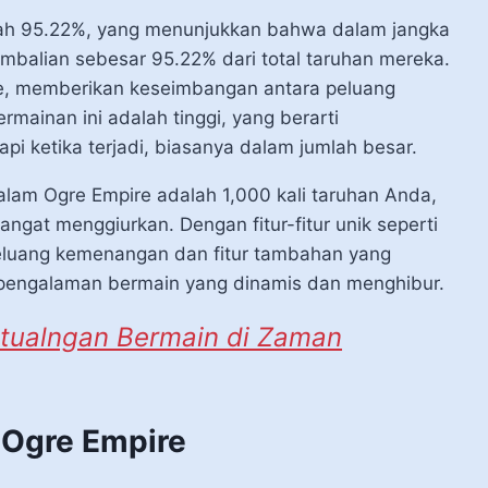
alah 95.22%, yang menunjukkan bahwa dalam jangka
balian sebesar 95.22% dari total taruhan mereka.
line, memberikan keseimbangan antara peluang
rmainan ini adalah tinggi, yang berarti
api ketika terjadi, biasanya dalam jumlah besar.
lam Ogre Empire adalah 1,000 kali taruhan Anda,
gat menggiurkan. Dengan fitur-fitur unik seperti
luang kemenangan dan fitur tambahan yang
 pengalaman bermain yang dinamis dan menghibur.
etualngan Bermain di Zaman
 Ogre Empire