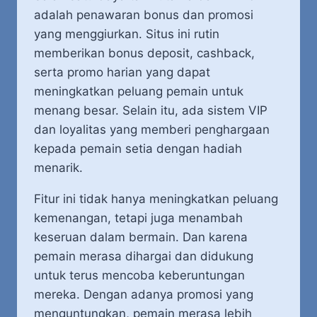
adalah penawaran bonus dan promosi
yang menggiurkan. Situs ini rutin
memberikan bonus deposit, cashback,
serta promo harian yang dapat
meningkatkan peluang pemain untuk
menang besar. Selain itu, ada sistem VIP
dan loyalitas yang memberi penghargaan
kepada pemain setia dengan hadiah
menarik.
Fitur ini tidak hanya meningkatkan peluang
kemenangan, tetapi juga menambah
keseruan dalam bermain. Dan karena
pemain merasa dihargai dan didukung
untuk terus mencoba keberuntungan
mereka. Dengan adanya promosi yang
menguntungkan, pemain merasa lebih