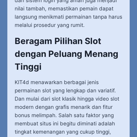
dan sistem login yang aman juga menjadi
nilai tambah, memastikan pemain dapat
langsung menikmati permainan tanpa harus
melalui prosedur yang rumit.
Beragam Pilihan Slot
dengan Peluang Menang
Tinggi
KIT4d menawarkan berbagai jenis
permainan slot yang lengkap dan variatif.
Dan mulai dari slot klasik hingga video slot
modern dengan grafis menarik dan fitur
bonus melimpah. Salah satu faktor yang
membuat situs ini begitu diminati adalah
tingkat kemenangan yang cukup tinggi,