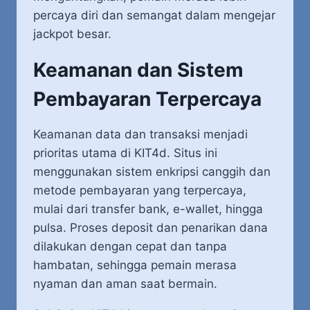
percaya diri dan semangat dalam mengejar
jackpot besar.
Keamanan dan Sistem
Pembayaran Terpercaya
Keamanan data dan transaksi menjadi
prioritas utama di KIT4d. Situs ini
menggunakan sistem enkripsi canggih dan
metode pembayaran yang terpercaya,
mulai dari transfer bank, e-wallet, hingga
pulsa. Proses deposit dan penarikan dana
dilakukan dengan cepat dan tanpa
hambatan, sehingga pemain merasa
nyaman dan aman saat bermain.