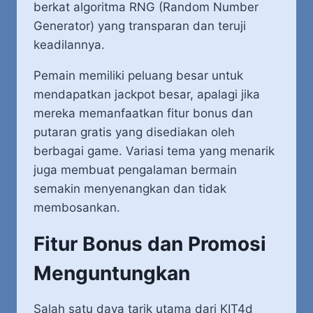
berkat algoritma RNG (Random Number
Generator) yang transparan dan teruji
keadilannya.
Pemain memiliki peluang besar untuk
mendapatkan jackpot besar, apalagi jika
mereka memanfaatkan fitur bonus dan
putaran gratis yang disediakan oleh
berbagai game. Variasi tema yang menarik
juga membuat pengalaman bermain
semakin menyenangkan dan tidak
membosankan.
Fitur Bonus dan Promosi
Menguntungkan
Salah satu daya tarik utama dari KIT4d