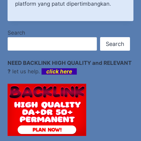
platform yang patut dipertimbangkan.
Search
Search
NEED BACKLINK HIGH QUALITY and RELEVANT
?
let us help.
click here