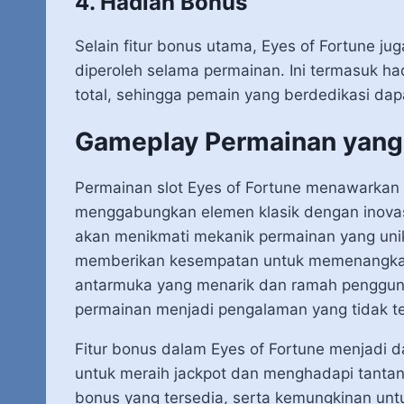
4. Hadiah Bonus
Selain fitur bonus utama, Eyes of Fortune 
diperoleh selama permainan. Ini termasuk h
total, sehingga pemain yang berdedikasi dap
Gameplay Permainan yang
Permainan slot Eyes of Fortune menawarkan
menggabungkan elemen klasik dengan inovas
akan menikmati mekanik permainan yang unik
memberikan kesempatan untuk memenangkan
antarmuka yang menarik dan ramah penggun
permainan menjadi pengalaman yang tidak te
Fitur bonus dalam Eyes of Fortune menjadi d
untuk meraih jackpot dan menghadapi tant
bonus yang tersedia, serta kemungkinan unt