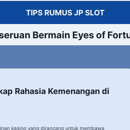
TIPS RUMUS JP SLOT
seruan Bermain Eyes of Fort
gkap Rahasia Kemenangan di
ainan kasino yang dirancang untuk membawa