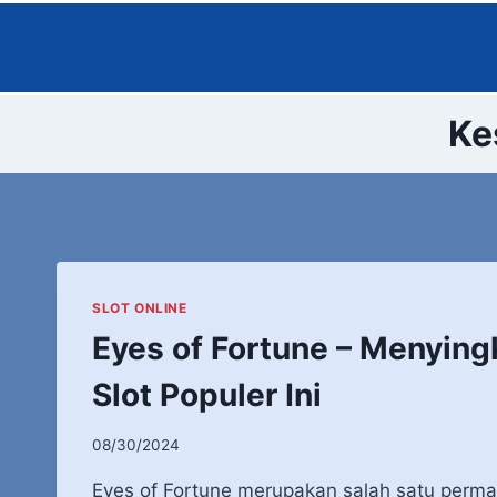
Skip
to
content
Ke
SLOT ONLINE
Eyes of Fortune – Menyin
Slot Populer Ini
08/30/2024
Eyes of Fortune merupakan salah satu perm