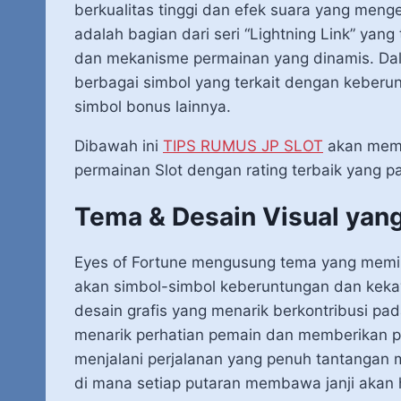
berkualitas tinggi dan efek suara yang menge
adalah bagian dari seri “Lightning Link” yang 
dan mekanisme permainan yang dinamis. Dal
berbagai simbol yang terkait dengan keberu
simbol bonus lainnya.
Dibawah ini
TIPS RUMUS JP SLOT
akan memb
permainan Slot dengan rating terbaik yang p
Tema & Desain Visual ya
Eyes of Fortune mengusung tema yang memi
akan simbol-simbol keberuntungan dan keka
desain grafis yang menarik berkontribusi p
menarik perhatian pemain dan memberikan pe
menjalani perjalanan yang penuh tantangan 
di mana setiap putaran membawa janji akan