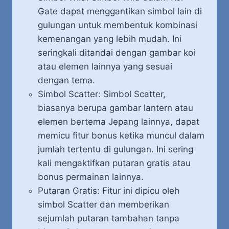
Gate dapat menggantikan simbol lain di
gulungan untuk membentuk kombinasi
kemenangan yang lebih mudah. Ini
seringkali ditandai dengan gambar koi
atau elemen lainnya yang sesuai
dengan tema.
Simbol Scatter: Simbol Scatter,
biasanya berupa gambar lantern atau
elemen bertema Jepang lainnya, dapat
memicu fitur bonus ketika muncul dalam
jumlah tertentu di gulungan. Ini sering
kali mengaktifkan putaran gratis atau
bonus permainan lainnya.
Putaran Gratis: Fitur ini dipicu oleh
simbol Scatter dan memberikan
sejumlah putaran tambahan tanpa