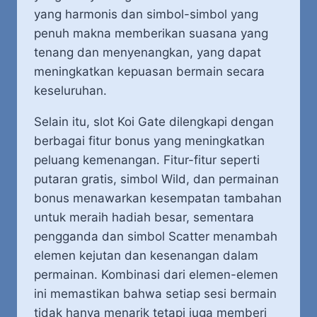
yang harmonis dan simbol-simbol yang
penuh makna memberikan suasana yang
tenang dan menyenangkan, yang dapat
meningkatkan kepuasan bermain secara
keseluruhan.
Selain itu, slot Koi Gate dilengkapi dengan
berbagai fitur bonus yang meningkatkan
peluang kemenangan. Fitur-fitur seperti
putaran gratis, simbol Wild, dan permainan
bonus menawarkan kesempatan tambahan
untuk meraih hadiah besar, sementara
pengganda dan simbol Scatter menambah
elemen kejutan dan kesenangan dalam
permainan. Kombinasi dari elemen-elemen
ini memastikan bahwa setiap sesi bermain
tidak hanya menarik tetapi juga memberi