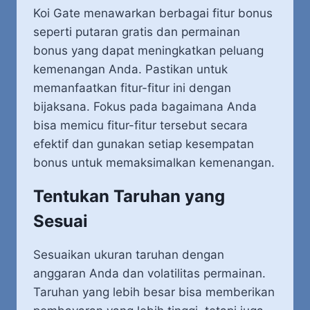
Koi Gate menawarkan berbagai fitur bonus
seperti putaran gratis dan permainan
bonus yang dapat meningkatkan peluang
kemenangan Anda. Pastikan untuk
memanfaatkan fitur-fitur ini dengan
bijaksana. Fokus pada bagaimana Anda
bisa memicu fitur-fitur tersebut secara
efektif dan gunakan setiap kesempatan
bonus untuk memaksimalkan kemenangan.
Tentukan Taruhan yang
Sesuai
Sesuaikan ukuran taruhan dengan
anggaran Anda dan volatilitas permainan.
Taruhan yang lebih besar bisa memberikan