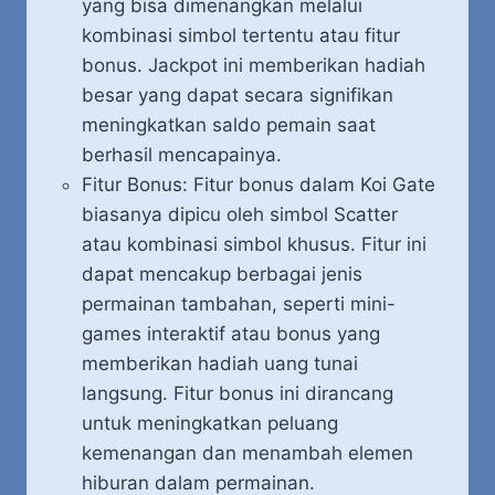
yang bisa dimenangkan melalui
kombinasi simbol tertentu atau fitur
bonus. Jackpot ini memberikan hadiah
besar yang dapat secara signifikan
meningkatkan saldo pemain saat
berhasil mencapainya.
Fitur Bonus: Fitur bonus dalam Koi Gate
biasanya dipicu oleh simbol Scatter
atau kombinasi simbol khusus. Fitur ini
dapat mencakup berbagai jenis
permainan tambahan, seperti mini-
games interaktif atau bonus yang
memberikan hadiah uang tunai
langsung. Fitur bonus ini dirancang
untuk meningkatkan peluang
kemenangan dan menambah elemen
hiburan dalam permainan.