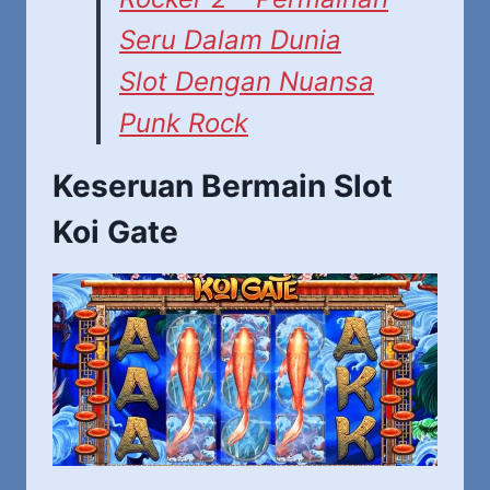
Seru Dalam Dunia
Slot Dengan Nuansa
Punk Rock
Keseruan Bermain Slot
Koi Gate