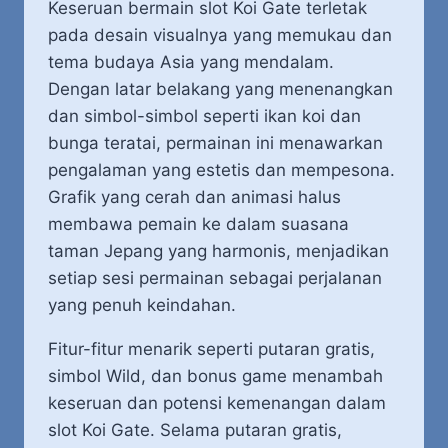
Keseruan bermain slot Koi Gate terletak
pada desain visualnya yang memukau dan
tema budaya Asia yang mendalam.
Dengan latar belakang yang menenangkan
dan simbol-simbol seperti ikan koi dan
bunga teratai, permainan ini menawarkan
pengalaman yang estetis dan mempesona.
Grafik yang cerah dan animasi halus
membawa pemain ke dalam suasana
taman Jepang yang harmonis, menjadikan
setiap sesi permainan sebagai perjalanan
yang penuh keindahan.
Fitur-fitur menarik seperti putaran gratis,
simbol Wild, dan bonus game menambah
keseruan dan potensi kemenangan dalam
slot Koi Gate. Selama putaran gratis,