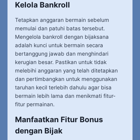
Kelola Bankroll
Tetapkan anggaran bermain sebelum
memulai dan patuhi batas tersebut.
Mengelola bankroll dengan bijaksana
adalah kunci untuk bermain secara
bertanggung jawab dan menghindari
kerugian besar. Pastikan untuk tidak
melebihi anggaran yang telah ditetapkan
dan pertimbangkan untuk menggunakan
taruhan kecil terlebih dahulu agar bisa
bermain lebih lama dan menikmati fitur-
fitur permainan.
Manfaatkan Fitur Bonus
dengan Bijak