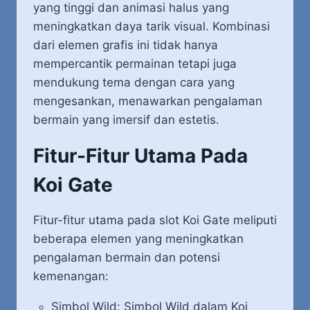
yang tinggi dan animasi halus yang
meningkatkan daya tarik visual. Kombinasi
dari elemen grafis ini tidak hanya
mempercantik permainan tetapi juga
mendukung tema dengan cara yang
mengesankan, menawarkan pengalaman
bermain yang imersif dan estetis.
Fitur-Fitur Utama Pada
Koi Gate
Fitur-fitur utama pada slot Koi Gate meliputi
beberapa elemen yang meningkatkan
pengalaman bermain dan potensi
kemenangan:
Simbol Wild: Simbol Wild dalam Koi