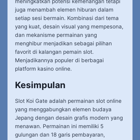
meningkatkan potensi kemenangan tetapi
juga menambah elemen hiburan dalam
setiap sesi bermain. Kombinasi dari tema
yang kuat, desain visual yang mempesona,
dan mekanisme permainan yang
menghibur menjadikan sebagai pilihan
favorit di kalangan pemain slot.
Menjadikannya populer di berbagai
platform kasino online.
Kesimpulan
Slot Koi Gate adalah permainan slot online
yang menggabungkan elemen budaya
Jepang dengan desain grafis modern yang
menawan. Permainan ini memiliki 5
gulungan dan 18 garis pembayaran,