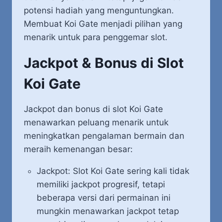
potensi hadiah yang menguntungkan.
Membuat Koi Gate menjadi pilihan yang
menarik untuk para penggemar slot.
Jackpot & Bonus di Slot
Koi Gate
Jackpot dan bonus di slot Koi Gate
menawarkan peluang menarik untuk
meningkatkan pengalaman bermain dan
meraih kemenangan besar:
Jackpot: Slot Koi Gate sering kali tidak
memiliki jackpot progresif, tetapi
beberapa versi dari permainan ini
mungkin menawarkan jackpot tetap