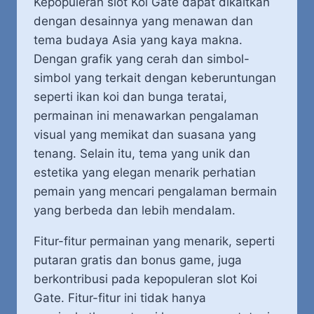
Kepopuleran slot Koi Gate dapat dikaitkan
dengan desainnya yang menawan dan
tema budaya Asia yang kaya makna.
Dengan grafik yang cerah dan simbol-
simbol yang terkait dengan keberuntungan
seperti ikan koi dan bunga teratai,
permainan ini menawarkan pengalaman
visual yang memikat dan suasana yang
tenang. Selain itu, tema yang unik dan
estetika yang elegan menarik perhatian
pemain yang mencari pengalaman bermain
yang berbeda dan lebih mendalam.
Fitur-fitur permainan yang menarik, seperti
putaran gratis dan bonus game, juga
berkontribusi pada kepopuleran slot Koi
Gate. Fitur-fitur ini tidak hanya