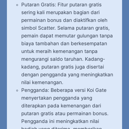
Putaran Gratis: Fitur putaran gratis
sering kali merupakan bagian dari
permainan bonus dan diaktifkan oleh
simbol Scatter. Selama putaran gratis,
pemain dapat memutar gulungan tanpa
biaya tambahan dan berkesempatan
untuk meraih kemenangan tanpa
mengurangi saldo taruhan. Kadang-
kadang, putaran gratis juga disertai
dengan pengganda yang meningkatkan
nilai kemenangan.
Pengganda: Beberapa versi Koi Gate
menyertakan pengganda yang
diterapkan pada kemenangan dari
putaran gratis atau permainan bonus.
Pengganda ini meningkatkan nilai
hadiah yang diterima, memberikan