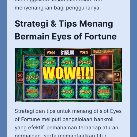
menyenangkan bagi penggunanya.
Strategi & Tips Menang
Bermain Eyes of Fortune
​Strategi dan tips untuk menang di slot Eyes
of Fortune meliputi pengelolaan bankroll
yang efektif, pemahaman terhadap aturan
permainan, serta memanfaatkan fitur