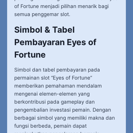
of Fortune menjadi pilihan menarik bagi
semua penggemar slot.​
Simbol & Tabel
Pembayaran Eyes of
Fortune
Simbol dan tabel pembayaran pada
permainan slot “Eyes of Fortune”
memberikan pemahaman mendalam
mengenai elemen-elemen yang
berkontribusi pada gameplay dan
pengembalian investasi pemain. Dengan
berbagai simbol yang memiliki makna dan
fungsi berbeda, pemain dapat