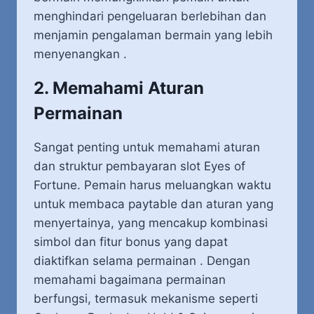
menghindari pengeluaran berlebihan dan
menjamin pengalaman bermain yang lebih
menyenangkan .
2. Memahami Aturan
Permainan
Sangat penting untuk memahami aturan
dan struktur pembayaran slot Eyes of
Fortune. Pemain harus meluangkan waktu
untuk membaca paytable dan aturan yang
menyertainya, yang mencakup kombinasi
simbol dan fitur bonus yang dapat
diaktifkan selama permainan . Dengan
memahami bagaimana permainan
berfungsi, termasuk mekanisme seperti