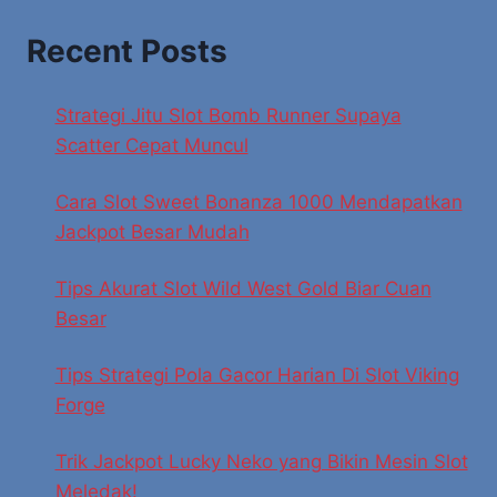
Recent Posts
Strategi Jitu Slot Bomb Runner Supaya
Scatter Cepat Muncul
Cara Slot Sweet Bonanza 1000 Mendapatkan
Jackpot Besar Mudah
Tips Akurat Slot Wild West Gold Biar Cuan
Besar
Tips Strategi Pola Gacor Harian Di Slot Viking
Forge
Trik Jackpot Lucky Neko yang Bikin Mesin Slot
Meledak!