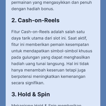
permainan yang mengasyikkan dan penuh
dengan hadiah bonus.
2. Cash-on-Reels
Fitur Cash-on-Reels adalah salah satu
daya tarik utama dari slot ini. Saat aktif,
fitur ini memberikan pemain kesempatan
untuk mendapatkan simbol-simbol khusus
pada gulungan yang dapat menghasilkan
hadiah uang tunai langsung. Hal ini tidak
hanya menambah keseruan tetapi juga
berpotensi meningkatkan kemenangan
secara signifikan.
3. Hold & Spin
Mekanisme Hold & Spin memberikan