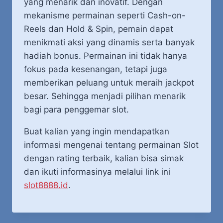
yang menarik dan inovatif. Dengan
mekanisme permainan seperti Cash-on-
Reels dan Hold & Spin, pemain dapat
menikmati aksi yang dinamis serta banyak
hadiah bonus. Permainan ini tidak hanya
fokus pada kesenangan, tetapi juga
memberikan peluang untuk meraih jackpot
besar. Sehingga menjadi pilihan menarik
bagi para penggemar slot. ​
Buat kalian yang ingin mendapatkan
informasi mengenai tentang permainan Slot
dengan rating terbaik, kalian bisa simak
dan ikuti informasinya melalui link ini
slot8888.id
.