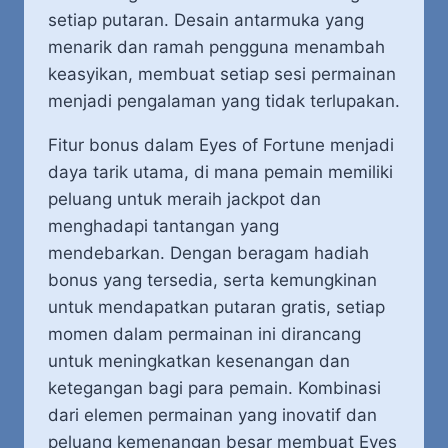
setiap putaran. Desain antarmuka yang
menarik dan ramah pengguna menambah
keasyikan, membuat setiap sesi permainan
menjadi pengalaman yang tidak terlupakan.
Fitur bonus dalam Eyes of Fortune menjadi
daya tarik utama, di mana pemain memiliki
peluang untuk meraih jackpot dan
menghadapi tantangan yang
mendebarkan. Dengan beragam hadiah
bonus yang tersedia, serta kemungkinan
untuk mendapatkan putaran gratis, setiap
momen dalam permainan ini dirancang
untuk meningkatkan kesenangan dan
ketegangan bagi para pemain. ​Kombinasi
dari elemen permainan yang inovatif dan
peluang kemenangan besar membuat Eyes