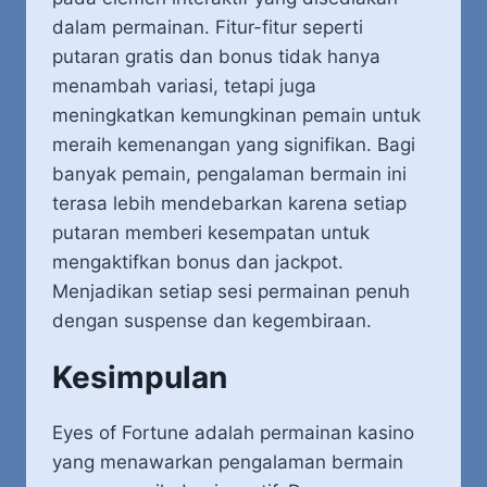
dalam permainan. Fitur-fitur seperti
putaran gratis dan bonus tidak hanya
menambah variasi, tetapi juga
meningkatkan kemungkinan pemain untuk
meraih kemenangan yang signifikan. Bagi
banyak pemain, pengalaman bermain ini
terasa lebih mendebarkan karena setiap
putaran memberi kesempatan untuk
mengaktifkan bonus dan jackpot.
Menjadikan setiap sesi permainan penuh
dengan suspense dan kegembiraan.
Kesimpulan
Eyes of Fortune adalah permainan kasino
yang menawarkan pengalaman bermain