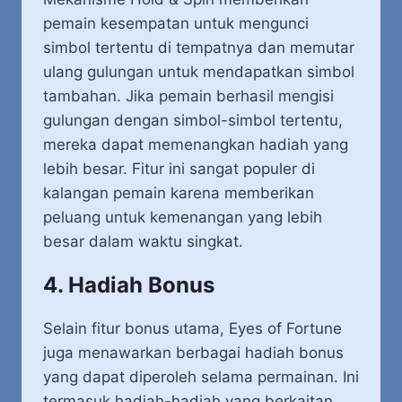
pemain kesempatan untuk mengunci
simbol tertentu di tempatnya dan memutar
ulang gulungan untuk mendapatkan simbol
tambahan. Jika pemain berhasil mengisi
gulungan dengan simbol-simbol tertentu,
mereka dapat memenangkan hadiah yang
lebih besar. Fitur ini sangat populer di
kalangan pemain karena memberikan
peluang untuk kemenangan yang lebih
besar dalam waktu singkat.
4. Hadiah Bonus
Selain fitur bonus utama, Eyes of Fortune
juga menawarkan berbagai hadiah bonus
yang dapat diperoleh selama permainan. Ini
termasuk hadiah-hadiah yang berkaitan