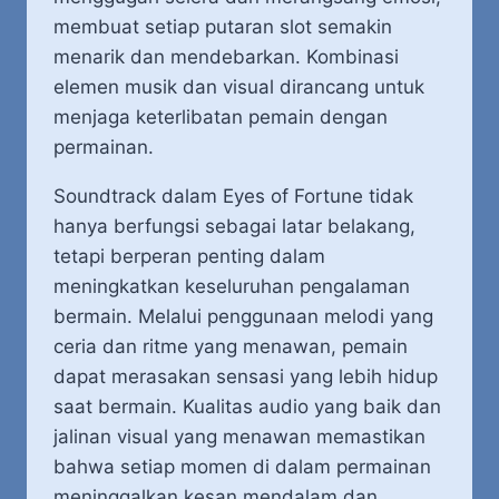
membuat setiap putaran slot semakin
menarik dan mendebarkan. Kombinasi
elemen musik dan visual dirancang untuk
menjaga keterlibatan pemain dengan
permainan.
​Soundtrack dalam Eyes of Fortune tidak
hanya berfungsi sebagai latar belakang,
tetapi berperan penting dalam
meningkatkan keseluruhan pengalaman
bermain.​ Melalui penggunaan melodi yang
ceria dan ritme yang menawan, pemain
dapat merasakan sensasi yang lebih hidup
saat bermain. Kualitas audio yang baik dan
jalinan visual yang menawan memastikan
bahwa setiap momen di dalam permainan
meninggalkan kesan mendalam dan