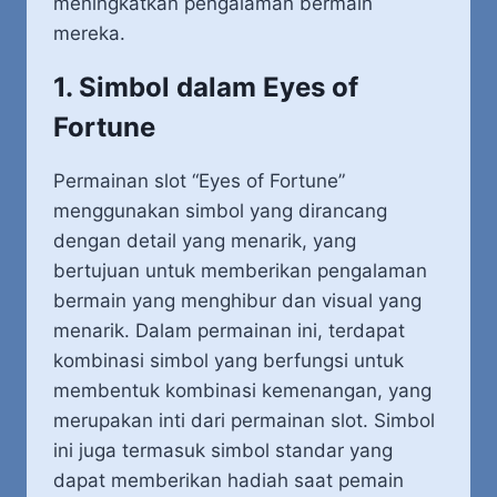
meningkatkan pengalaman bermain
mereka.
1. Simbol dalam Eyes of
Fortune
Permainan slot “Eyes of Fortune”
menggunakan simbol yang dirancang
dengan detail yang menarik, yang
bertujuan untuk memberikan pengalaman
bermain yang menghibur dan visual yang
menarik. Dalam permainan ini, terdapat
kombinasi simbol yang berfungsi untuk
membentuk kombinasi kemenangan, yang
merupakan inti dari permainan slot. Simbol
ini juga termasuk simbol standar yang
dapat memberikan hadiah saat pemain