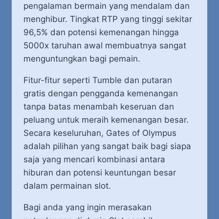
pengalaman bermain yang mendalam dan
menghibur. Tingkat RTP yang tinggi sekitar
96,5% dan potensi kemenangan hingga
5000x taruhan awal membuatnya sangat
menguntungkan bagi pemain.
Fitur-fitur seperti Tumble dan putaran
gratis dengan pengganda kemenangan
tanpa batas menambah keseruan dan
peluang untuk meraih kemenangan besar.
Secara keseluruhan, Gates of Olympus
adalah pilihan yang sangat baik bagi siapa
saja yang mencari kombinasi antara
hiburan dan potensi keuntungan besar
dalam permainan slot.
Bagi anda yang ingin merasakan