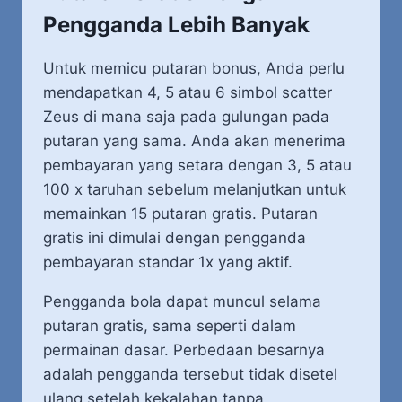
Pengganda Lebih Banyak
Untuk memicu putaran bonus, Anda perlu
mendapatkan 4, 5 atau 6 simbol scatter
Zeus di mana saja pada gulungan pada
putaran yang sama. Anda akan menerima
pembayaran yang setara dengan 3, 5 atau
100 x taruhan sebelum melanjutkan untuk
memainkan 15 putaran gratis. Putaran
gratis ini dimulai dengan pengganda
pembayaran standar 1x yang aktif.
Pengganda bola dapat muncul selama
putaran gratis, sama seperti dalam
permainan dasar. Perbedaan besarnya
adalah pengganda tersebut tidak disetel
ulang setelah kekalahan tanpa