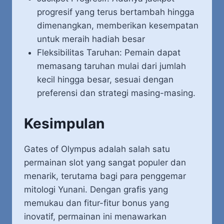
progresif yang terus bertambah hingga
dimenangkan, memberikan kesempatan
untuk meraih hadiah besar
Fleksibilitas Taruhan: Pemain dapat
memasang taruhan mulai dari jumlah
kecil hingga besar, sesuai dengan
preferensi dan strategi masing-masing.
Kesimpulan
Gates of Olympus adalah salah satu
permainan slot yang sangat populer dan
menarik, terutama bagi para penggemar
mitologi Yunani. Dengan grafis yang
memukau dan fitur-fitur bonus yang
inovatif, permainan ini menawarkan