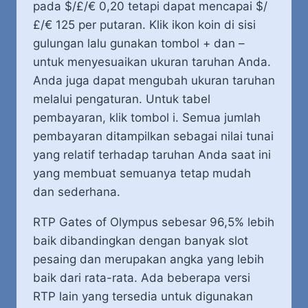
pada $/£/€ 0,20 tetapi dapat mencapai $/
£/€ 125 per putaran. Klik ikon koin di sisi
gulungan lalu gunakan tombol + dan –
untuk menyesuaikan ukuran taruhan Anda.
Anda juga dapat mengubah ukuran taruhan
melalui pengaturan. Untuk tabel
pembayaran, klik tombol i. Semua jumlah
pembayaran ditampilkan sebagai nilai tunai
yang relatif terhadap taruhan Anda saat ini
yang membuat semuanya tetap mudah
dan sederhana.
RTP Gates of Olympus sebesar 96,5% lebih
baik dibandingkan dengan banyak slot
pesaing dan merupakan angka yang lebih
baik dari rata-rata. Ada beberapa versi
RTP lain yang tersedia untuk digunakan