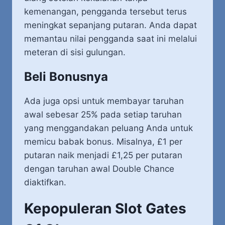
kemenangan, pengganda tersebut terus
meningkat sepanjang putaran. Anda dapat
memantau nilai pengganda saat ini melalui
meteran di sisi gulungan.
Beli Bonusnya
Ada juga opsi untuk membayar taruhan
awal sebesar 25% pada setiap taruhan
yang menggandakan peluang Anda untuk
memicu babak bonus. Misalnya, £1 per
putaran naik menjadi £1,25 per putaran
dengan taruhan awal Double Chance
diaktifkan.
Kepopuleran Slot Gates