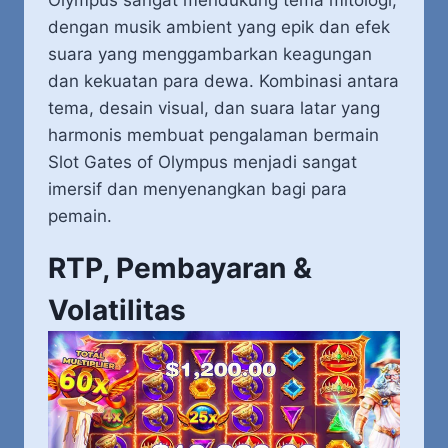
Olympus sangat mendukung tema mitologi,
dengan musik ambient yang epik dan efek
suara yang menggambarkan keagungan
dan kekuatan para dewa. Kombinasi antara
tema, desain visual, dan suara latar yang
harmonis membuat pengalaman bermain
Slot Gates of Olympus menjadi sangat
imersif dan menyenangkan bagi para
pemain.
RTP, Pembayaran &
Volatilitas