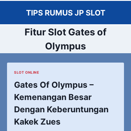
Skip
TIPS RUMUS JP SLOT
to
content
Fitur Slot Gates of
Olympus
SLOT ONLINE
Gates Of Olympus –
Kemenangan Besar
Dengan Keberuntungan
Kakek Zues