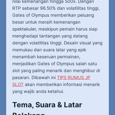
nilai kemenangan hingga 500x. Dengan
RTP sebesar 96.50% dan volatilitas tinggi,
Gates of Olympus memberikan peluang
besar untuk meraih kemenangan
spektakuler, meskipun pemain harus siap
menghadapi tantangan yang datang
dengan volatilitas tinggi. Desain visual yang
memukau dan suara latar yang epik
menambah keseruan permainan,
menjadikan Gates of Olympus salah satu
slot yang paling menarik dan menghibur di
pasaran. Dibawah ini
TIPS RUMUS JP
SLOT
akan memberikan informasi menarik
yang wajib anda ketahui.
Tema, Suara & Latar