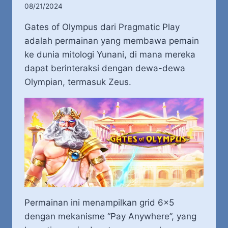
08/21/2024
Gates of Olympus dari Pragmatic Play
adalah permainan yang membawa pemain
ke dunia mitologi Yunani, di mana mereka
dapat berinteraksi dengan dewa-dewa
Olympian, termasuk Zeus.
Permainan ini menampilkan grid 6×5
dengan mekanisme “Pay Anywhere”, yang