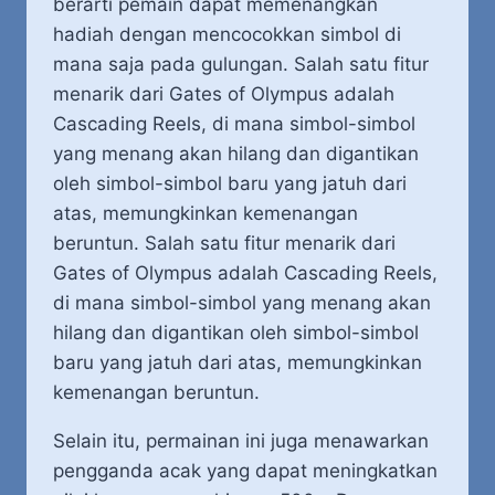
berarti pemain dapat memenangkan
hadiah dengan mencocokkan simbol di
mana saja pada gulungan. Salah satu fitur
menarik dari Gates of Olympus adalah
Cascading Reels, di mana simbol-simbol
yang menang akan hilang dan digantikan
oleh simbol-simbol baru yang jatuh dari
atas, memungkinkan kemenangan
beruntun. Salah satu fitur menarik dari
Gates of Olympus adalah Cascading Reels,
di mana simbol-simbol yang menang akan
hilang dan digantikan oleh simbol-simbol
baru yang jatuh dari atas, memungkinkan
kemenangan beruntun.
Selain itu, permainan ini juga menawarkan
pengganda acak yang dapat meningkatkan