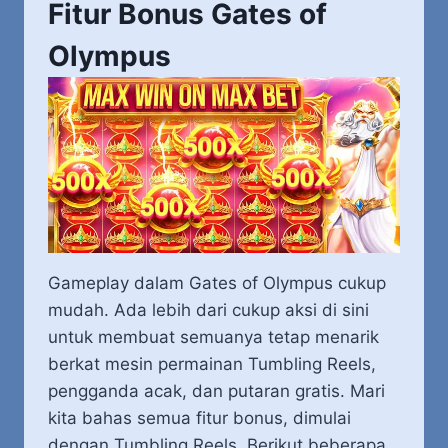
Fitur Bonus Gates of
Olympus
Gameplay dalam Gates of Olympus cukup
mudah. ​​Ada lebih dari cukup aksi di sini
untuk membuat semuanya tetap menarik
berkat mesin permainan Tumbling Reels,
pengganda acak, dan putaran gratis. Mari
kita bahas semua fitur bonus, dimulai
dengan Tumbling Reels. Berikut beberapa