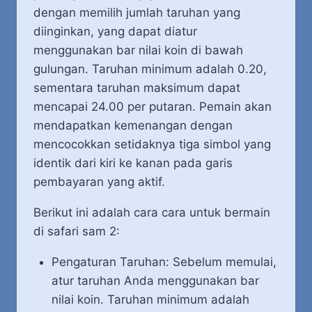
dengan memilih jumlah taruhan yang
diinginkan, yang dapat diatur
menggunakan bar nilai koin di bawah
gulungan. Taruhan minimum adalah 0.20,
sementara taruhan maksimum dapat
mencapai 24.00 per putaran. Pemain akan
mendapatkan kemenangan dengan
mencocokkan setidaknya tiga simbol yang
identik dari kiri ke kanan pada garis
pembayaran yang aktif.
Berikut ini adalah cara cara untuk bermain
di safari sam 2:
Pengaturan Taruhan: Sebelum memulai,
atur taruhan Anda menggunakan bar
nilai koin. Taruhan minimum adalah