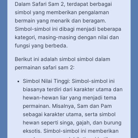
Dalam Safari Sam 2, terdapat berbagai
simbol yang memberikan pengalaman
bermain yang menarik dan beragam.
Simbol-simbol ini dibagi menjadi beberapa
kategori, masing-masing dengan nilai dan
fungsi yang berbeda.
Berikut ini adalah simbol simbol dalam
permainan safari sam 2:
Simbol Nilai Tinggi: Simbol-simbol ini
biasanya terdiri dari karakter utama dan
hewan-hewan liar yang menjadi tema
permainan. Misalnya, Sam dan Pam
sebagai karakter utama, serta simbol
hewan seperti singa, gajah, dan burung
eksotis. Simbol-simbol ini memberikan