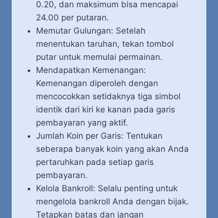
0.20, dan maksimum bisa mencapai
24.00 per putaran.
Memutar Gulungan: Setelah
menentukan taruhan, tekan tombol
putar untuk memulai permainan.
Mendapatkan Kemenangan:
Kemenangan diperoleh dengan
mencocokkan setidaknya tiga simbol
identik dari kiri ke kanan pada garis
pembayaran yang aktif.
Jumlah Koin per Garis: Tentukan
seberapa banyak koin yang akan Anda
pertaruhkan pada setiap garis
pembayaran.
Kelola Bankroll: Selalu penting untuk
mengelola bankroll Anda dengan bijak.
Tetapkan batas dan jangan