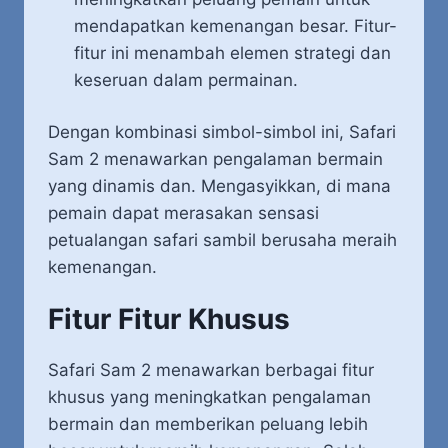
mendapatkan kemenangan besar. Fitur-
fitur ini menambah elemen strategi dan
keseruan dalam permainan.
Dengan kombinasi simbol-simbol ini, Safari
Sam 2 menawarkan pengalaman bermain
yang dinamis dan. Mengasyikkan, di mana
pemain dapat merasakan sensasi
petualangan safari sambil berusaha meraih
kemenangan.
Fitur Fitur Khusus
Safari Sam 2 menawarkan berbagai fitur
khusus yang meningkatkan pengalaman
bermain dan memberikan peluang lebih