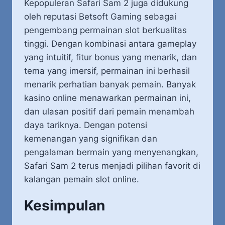
Kepopuleran Safari Sam 2 juga didukung
oleh reputasi Betsoft Gaming sebagai
pengembang permainan slot berkualitas
tinggi. Dengan kombinasi antara gameplay
yang intuitif, fitur bonus yang menarik, dan
tema yang imersif, permainan ini berhasil
menarik perhatian banyak pemain. Banyak
kasino online menawarkan permainan ini,
dan ulasan positif dari pemain menambah
daya tariknya. Dengan potensi
kemenangan yang signifikan dan
pengalaman bermain yang menyenangkan,
Safari Sam 2 terus menjadi pilihan favorit di
kalangan pemain slot online.
Kesimpulan