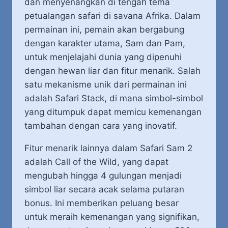
dan menyenangkan di tengah tema
petualangan safari di savana Afrika. Dalam
permainan ini, pemain akan bergabung
dengan karakter utama, Sam dan Pam,
untuk menjelajahi dunia yang dipenuhi
dengan hewan liar dan fitur menarik. Salah
satu mekanisme unik dari permainan ini
adalah Safari Stack, di mana simbol-simbol
yang ditumpuk dapat memicu kemenangan
tambahan dengan cara yang inovatif.
Fitur menarik lainnya dalam Safari Sam 2
adalah Call of the Wild, yang dapat
mengubah hingga 4 gulungan menjadi
simbol liar secara acak selama putaran
bonus. Ini memberikan peluang besar
untuk meraih kemenangan yang signifikan,