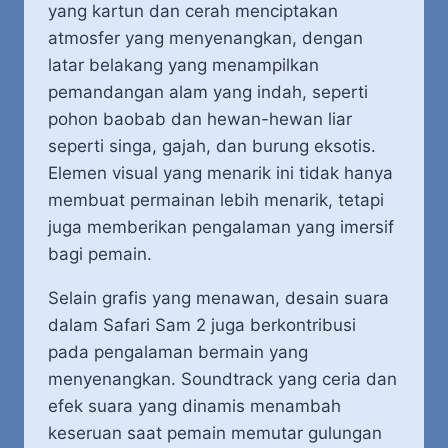
yang kartun dan cerah menciptakan
atmosfer yang menyenangkan, dengan
latar belakang yang menampilkan
pemandangan alam yang indah, seperti
pohon baobab dan hewan-hewan liar
seperti singa, gajah, dan burung eksotis.
Elemen visual yang menarik ini tidak hanya
membuat permainan lebih menarik, tetapi
juga memberikan pengalaman yang imersif
bagi pemain.
Selain grafis yang menawan, desain suara
dalam Safari Sam 2 juga berkontribusi
pada pengalaman bermain yang
menyenangkan. Soundtrack yang ceria dan
efek suara yang dinamis menambah
keseruan saat pemain memutar gulungan