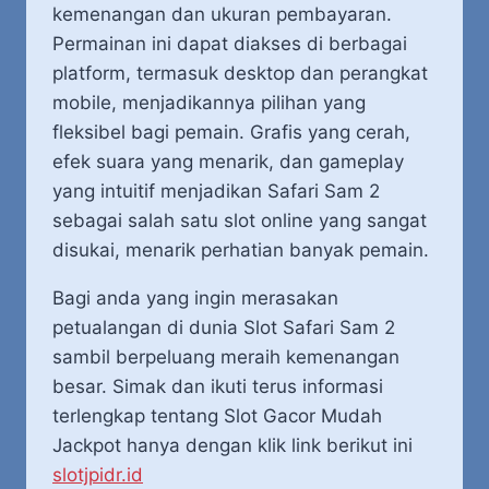
kemenangan dan ukuran pembayaran.
Permainan ini dapat diakses di berbagai
platform, termasuk desktop dan perangkat
mobile, menjadikannya pilihan yang
fleksibel bagi pemain. Grafis yang cerah,
efek suara yang menarik, dan gameplay
yang intuitif menjadikan Safari Sam 2
sebagai salah satu slot online yang sangat
disukai, menarik perhatian banyak pemain.
Bagi anda yang ingin merasakan
petualangan di dunia Slot Safari Sam 2
sambil berpeluang meraih kemenangan
besar. Simak dan ikuti terus informasi
terlengkap tentang Slot Gacor Mudah
Jackpot hanya dengan klik link berikut ini
slotjpidr.id