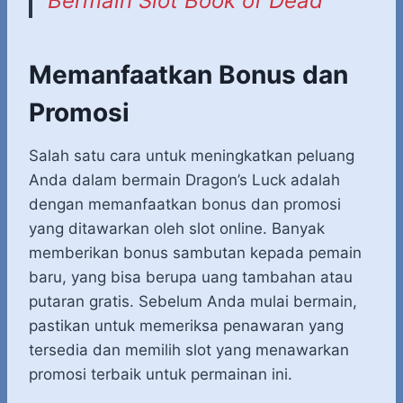
Bermain Slot Book of Dead
Memanfaatkan Bonus dan
Promosi
Salah satu cara untuk meningkatkan peluang
Anda dalam bermain Dragon’s Luck adalah
dengan memanfaatkan bonus dan promosi
yang ditawarkan oleh slot online. Banyak
memberikan bonus sambutan kepada pemain
baru, yang bisa berupa uang tambahan atau
putaran gratis. Sebelum Anda mulai bermain,
pastikan untuk memeriksa penawaran yang
tersedia dan memilih slot yang menawarkan
promosi terbaik untuk permainan ini.