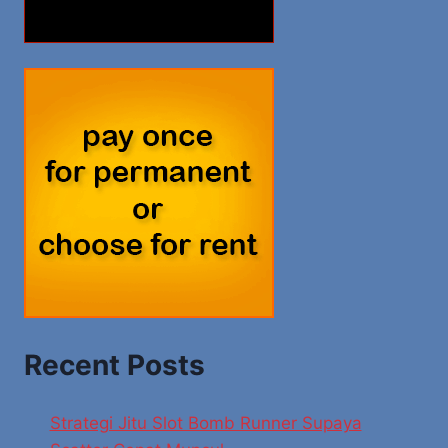
Recent Posts
Strategi Jitu Slot Bomb Runner Supaya