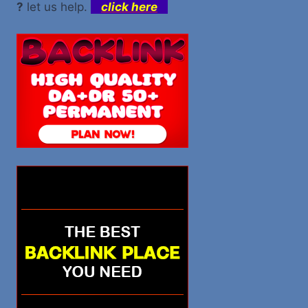
?
let us help.
click here