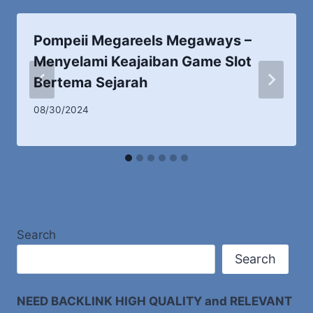
Pompeii Megareels Megaways –
Menyelami Keajaiban Game Slot
Bertema Sejarah
08/30/2024
Search
Search
NEED BACKLINK HIGH QUALITY and RELEVANT