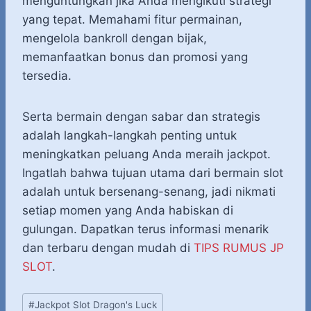
menguntungkan jika Anda mengikuti strategi
yang tepat. Memahami fitur permainan,
mengelola bankroll dengan bijak,
memanfaatkan bonus dan promosi yang
tersedia.
Serta bermain dengan sabar dan strategis
adalah langkah-langkah penting untuk
meningkatkan peluang Anda meraih jackpot.
Ingatlah bahwa tujuan utama dari bermain slot
adalah untuk bersenang-senang, jadi nikmati
setiap momen yang Anda habiskan di
gulungan. Dapatkan terus informasi menarik
dan terbaru dengan mudah di
TIPS RUMUS JP
SLOT
.
Post
#
Jackpot Slot Dragon's Luck