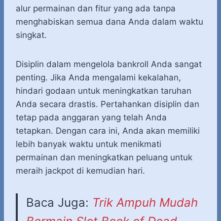
alur permainan dan fitur yang ada tanpa
menghabiskan semua dana Anda dalam waktu
singkat.
Disiplin dalam mengelola bankroll Anda sangat
penting. Jika Anda mengalami kekalahan,
hindari godaan untuk meningkatkan taruhan
Anda secara drastis. Pertahankan disiplin dan
tetap pada anggaran yang telah Anda
tetapkan. Dengan cara ini, Anda akan memiliki
lebih banyak waktu untuk menikmati
permainan dan meningkatkan peluang untuk
meraih jackpot di kemudian hari.
Baca Juga:
Trik Ampuh Mudah