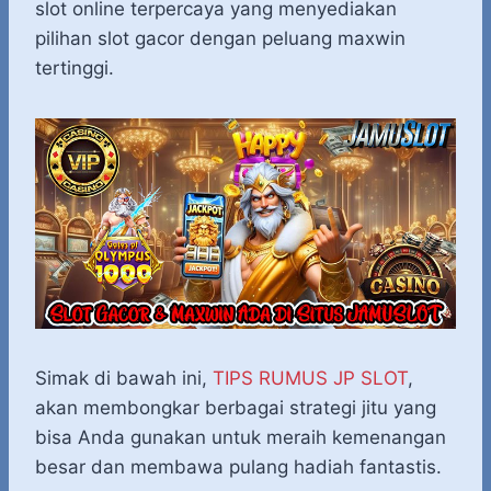
t
e
s
e
p
e
r
slot online terpercaya yang menyediakan
s
b
e
g
e
e
pilihan slot gacor dengan peluang maxwin
A
o
n
r
tertinggi.
p
o
g
a
p
k
e
m
r
Simak di bawah ini,
TIPS RUMUS JP SLOT
,
akan membongkar berbagai strategi jitu yang
bisa Anda gunakan untuk meraih kemenangan
besar dan membawa pulang hadiah fantastis.