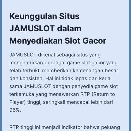
Keunggulan Situs
JAMUSLOT dalam
Menyediakan Slot Gacor
JAMUSLOT dikenal sebagai situs yang
menghadirkan berbagai game slot gacor yang
telah terbukti memberikan kemenangan besar
dan konsisten. Hal ini tidak lepas dari kerja
sama JAMUSLOT dengan penyedia game slot
terkemuka yang menawarkan RTP (Return to
Player) tinggi, seringkali mencapai lebih dari
96%.
RTP tinggi ini menjadi indikator bahwa peluang