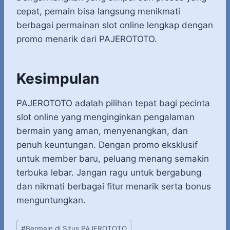
cepat, pemain bisa langsung menikmati
berbagai permainan slot online lengkap dengan
promo menarik dari PAJEROTOTO.
Kesimpulan
PAJEROTOTO adalah pilihan tepat bagi pecinta
slot online yang menginginkan pengalaman
bermain yang aman, menyenangkan, dan
penuh keuntungan. Dengan promo eksklusif
untuk member baru, peluang menang semakin
terbuka lebar. Jangan ragu untuk bergabung
dan nikmati berbagai fitur menarik serta bonus
menguntungkan.
Post
#
Bermain di Situs PAJEROTOTO