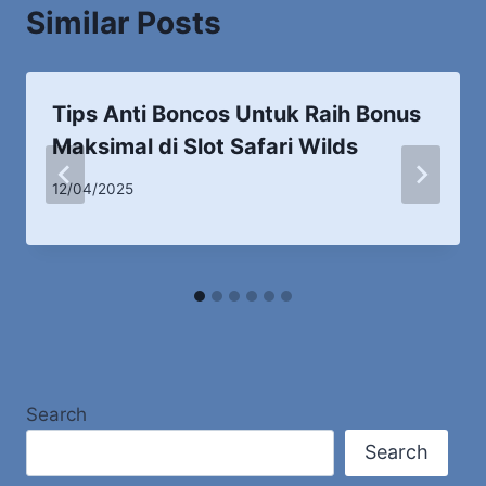
Similar Posts
Tips Anti Boncos Untuk Raih Bonus
Maksimal di Slot Safari Wilds
12/04/2025
Search
Search