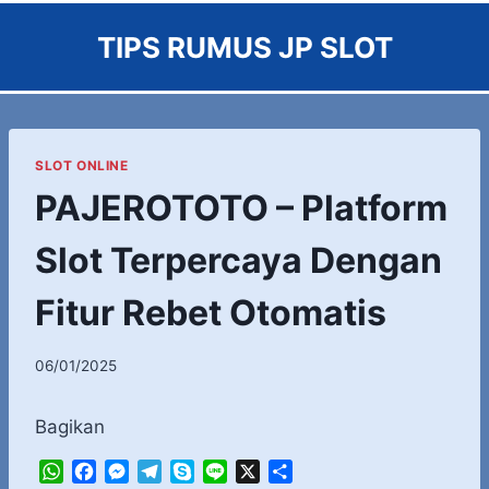
Skip
TIPS RUMUS JP SLOT
to
content
SLOT ONLINE
PAJEROTOTO – Platform
Slot Terpercaya Dengan
Fitur Rebet Otomatis
06/01/2025
Bagikan
W
F
M
T
S
L
X
S