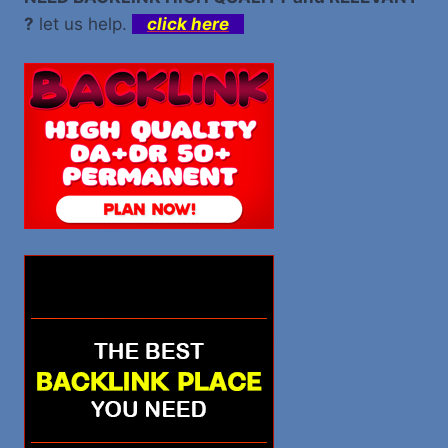
?
let us help.
click here