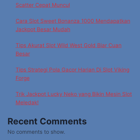
Scatter Cepat Muncul
Cara Slot Sweet Bonanza 1000 Mendapatkan
Jackpot Besar Mudah
Tips Akurat Slot Wild West Gold Biar Cuan
Besar
Tips Strategi Pola Gacor Harian Di Slot Viking
Forge
Trik Jackpot Lucky Neko yang Bikin Mesin Slot
Meledak!
Recent Comments
No comments to show.