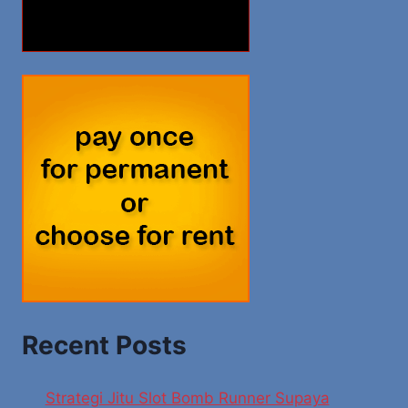
Recent Posts
Strategi Jitu Slot Bomb Runner Supaya