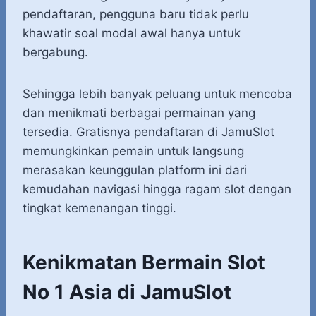
pendaftaran, pengguna baru tidak perlu
khawatir soal modal awal hanya untuk
bergabung.
Sehingga lebih banyak peluang untuk mencoba
dan menikmati berbagai permainan yang
tersedia. Gratisnya pendaftaran di JamuSlot
memungkinkan pemain untuk langsung
merasakan keunggulan platform ini dari
kemudahan navigasi hingga ragam slot dengan
tingkat kemenangan tinggi.
Kenikmatan Bermain Slot
No 1 Asia di JamuSlot