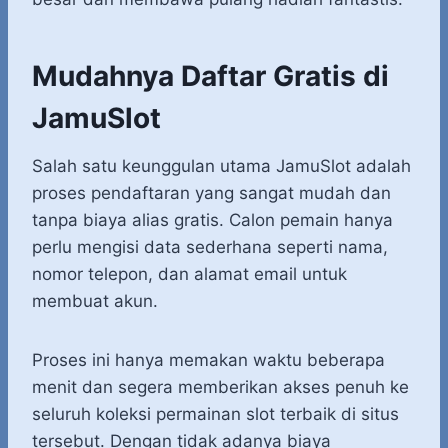
Mudahnya Daftar Gratis di
JamuSlot
Salah satu keunggulan utama JamuSlot adalah
proses pendaftaran yang sangat mudah dan
tanpa biaya alias gratis. Calon pemain hanya
perlu mengisi data sederhana seperti nama,
nomor telepon, dan alamat email untuk
membuat akun.
Proses ini hanya memakan waktu beberapa
menit dan segera memberikan akses penuh ke
seluruh koleksi permainan slot terbaik di situs
tersebut. Dengan tidak adanya biaya