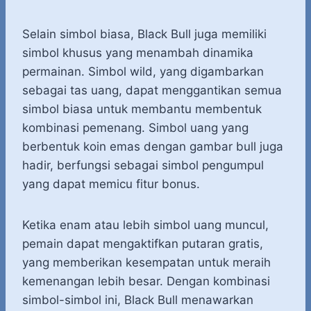
Selain simbol biasa, Black Bull juga memiliki
simbol khusus yang menambah dinamika
permainan. Simbol wild, yang digambarkan
sebagai tas uang, dapat menggantikan semua
simbol biasa untuk membantu membentuk
kombinasi pemenang. Simbol uang yang
berbentuk koin emas dengan gambar bull juga
hadir, berfungsi sebagai simbol pengumpul
yang dapat memicu fitur bonus.
Ketika enam atau lebih simbol uang muncul,
pemain dapat mengaktifkan putaran gratis,
yang memberikan kesempatan untuk meraih
kemenangan lebih besar. Dengan kombinasi
simbol-simbol ini, Black Bull menawarkan