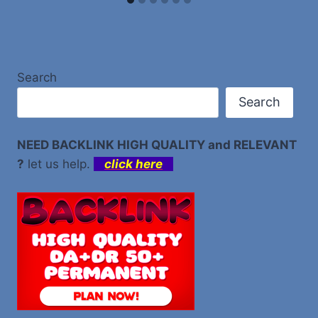
Search
Search
NEED BACKLINK HIGH QUALITY and RELEVANT
?
let us help.
click here