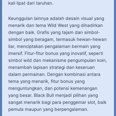
kali lipat dari taruhan.
Keunggulan lainnya adalah desain visual yang
menarik dan tema Wild West yang dihadirkan
dengan baik. Grafis yang tajam dan simbol-
simbol yang beragam, termasuk hewan-hewan
liar, menciptakan pengalaman bermain yang
imersif. Fitur-fitur bonus yang inovatif, seperti
simbol wild dan mekanisme pengumpulan koin,
menambah lapisan strategi dan keseruan
dalam permainan. Dengan kombinasi antara
tema yang menarik, fitur bonus yang
menguntungkan, dan potensi kemenangan
yang besar. Black Bull menjadi pilihan yang
sangat menarik bagi para penggemar slot, baik
pemula maupun yang berpengalaman.