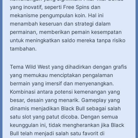
yang inovatif, seperti Free Spins dan
mekanisme pengumpulan koin. Hal ini
menambah keseruan dan strategi dalam
permainan, memberikan pemain kesempatan
untuk meningkatkan saldo mereka tanpa risiko
tambahan.
Tema Wild West yang dihadirkan dengan grafis
yang memukau menciptakan pengalaman
bermain yang imersif dan menyenangkan.
Kombinasi antara potensi kemenangan yang
besar, desain yang menarik. Gameplay yang
dinamis menjadikan Black Bull sebagai salah
satu slot yang patut dicoba. Dengan semua
keunggulan ini, tidak mengherankan jika Black
Bull telah menjadi salah satu favorit di