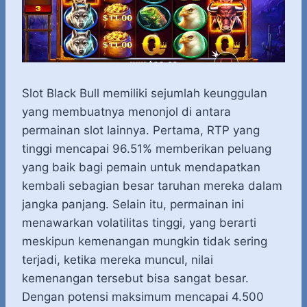
Slot Black Bull memiliki sejumlah keunggulan
yang membuatnya menonjol di antara
permainan slot lainnya. Pertama, RTP yang
tinggi mencapai 96.51% memberikan peluang
yang baik bagi pemain untuk mendapatkan
kembali sebagian besar taruhan mereka dalam
jangka panjang. Selain itu, permainan ini
menawarkan volatilitas tinggi, yang berarti
meskipun kemenangan mungkin tidak sering
terjadi, ketika mereka muncul, nilai
kemenangan tersebut bisa sangat besar.
Dengan potensi maksimum mencapai 4.500