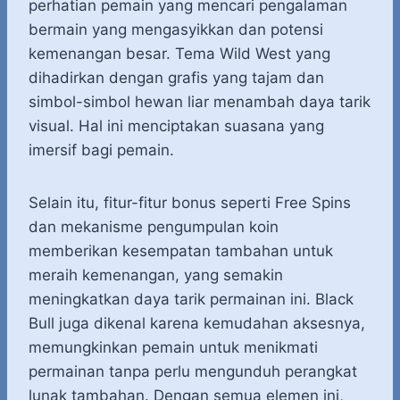
perhatian pemain yang mencari pengalaman
bermain yang mengasyikkan dan potensi
kemenangan besar. Tema Wild West yang
dihadirkan dengan grafis yang tajam dan
simbol-simbol hewan liar menambah daya tarik
visual. Hal ini menciptakan suasana yang
imersif bagi pemain.
Selain itu, fitur-fitur bonus seperti Free Spins
dan mekanisme pengumpulan koin
memberikan kesempatan tambahan untuk
meraih kemenangan, yang semakin
meningkatkan daya tarik permainan ini. Black
Bull juga dikenal karena kemudahan aksesnya,
memungkinkan pemain untuk menikmati
permainan tanpa perlu mengunduh perangkat
lunak tambahan. Dengan semua elemen ini,