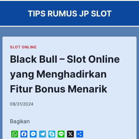
Skip
TIPS RUMUS JP SLOT
to
content
SLOT ONLINE
Black Bull – Slot Online
yang Menghadirkan
Fitur Bonus Menarik
08/31/2024
Bagikan
W
F
M
T
S
L
X
S