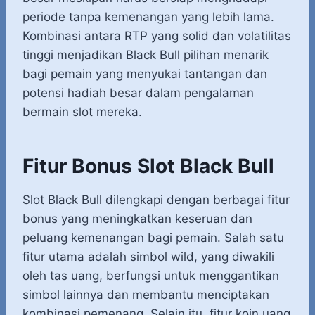
periode tanpa kemenangan yang lebih lama.
Kombinasi antara RTP yang solid dan volatilitas
tinggi menjadikan Black Bull pilihan menarik
bagi pemain yang menyukai tantangan dan
potensi hadiah besar dalam pengalaman
bermain slot mereka.
Fitur Bonus Slot Black Bull
Slot Black Bull dilengkapi dengan berbagai fitur
bonus yang meningkatkan keseruan dan
peluang kemenangan bagi pemain. Salah satu
fitur utama adalah simbol wild, yang diwakili
oleh tas uang, berfungsi untuk menggantikan
simbol lainnya dan membantu menciptakan
kombinasi pemenang. Selain itu, fitur koin uang