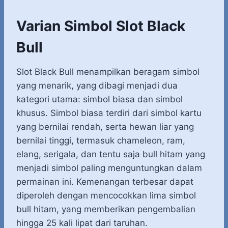
Varian Simbol Slot Black
Bull
Slot Black Bull menampilkan beragam simbol
yang menarik, yang dibagi menjadi dua
kategori utama: simbol biasa dan simbol
khusus. Simbol biasa terdiri dari simbol kartu
yang bernilai rendah, serta hewan liar yang
bernilai tinggi, termasuk chameleon, ram,
elang, serigala, dan tentu saja bull hitam yang
menjadi simbol paling menguntungkan dalam
permainan ini. Kemenangan terbesar dapat
diperoleh dengan mencocokkan lima simbol
bull hitam, yang memberikan pengembalian
hingga 25 kali lipat dari taruhan.